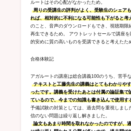
ルートはその心配がなかったため。
周りの受講生の評判がよく、受験生のシェア
れば、相対的に不利になる可能性も下がると考
のこと、音声のダウンロードもでき、視聴期限
再生できるため。 アウトレットセールで講座
的安めに質の高いものを受講できると考えたた
合格体験記
アガルートの講座は総合講義100のうち、苦手な
テキストと工藤先生の講義はとてもわかりや
ったです。講義を受けたあとは付属の論証集で
ているので、今までの知識も書き込んで使用す
予備試験の対策としては、過去問を重視しまし
信のない問題は繰り返し解きました。
論文もあまり時間を取れなかったのですが、