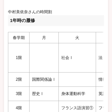
中村美依奈さんの時間割
1年時の履修
春学期
月
火
1限
社会Ⅰ
法Ⅰ
2限
国際関係論Ⅰ
情報
3限
歴史Ⅰ
身体運動科学
英語一
4限
フランス語演習①
フラン