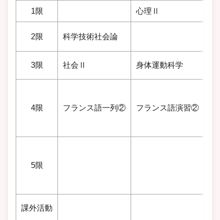
1限
心理Ⅱ
法
2限
科学技術社会論
3限
社会Ⅱ
身体運動科学
英
4限
フランス語一列②
フランス語演習②
フ
5限
フ
課外活動