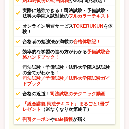
約13時間分の動画講義
が20日間見放題！
実際に勉強できる！司法試験・予備試験・
法科大学院入試対策の
フルカラーテキスト
オンライン演習サービス
TOKERUKUN
を体
験！
合格者の勉強法が満載の
合格体験記！
効率的な学習の進め方がわかる
予備試験合
格ハンドブック！
司法試験・予備試験・法科大学院入試試験
の全てがわかる！
司法試験／予備試験／法科大学院試験ガイ
ドブック
合格の近道！
司法試験のテクニック動画
『総合講義 民法テキスト』まるごと1冊プ
レゼント
（※なくなり次第終了）
割引クーポン
や
sale情報
が届く