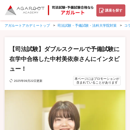
講座を探す
アガルートアカデミートップ
司法試験・予備試験・法科大学院対策
コ
【司法試験】ダブルスクールで予備試験に
在学中合格した中村美依奈さんにインタビ
ュー！
本ページにはプロモーションが
2025年09月22日更新
含まれていることがあります