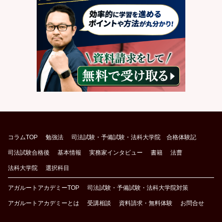
コラムTOP
勉強法
司法試験・予備試験・法科大学院 合格体験記
司法試験合格後
基本情報
実務家インタビュー
書籍
法曹
法科大学院
選択科目
アガルートアカデミーTOP
司法試験・予備試験・法科大学院対策
アガルートアカデミーとは
受講相談
資料請求・無料体験
お問合せ