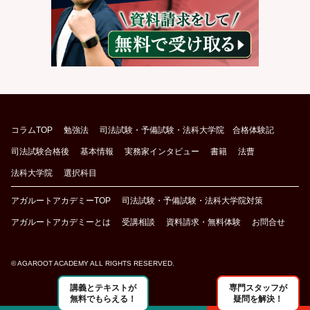
コラムTOP
勉強法
司法試験・予備試験・法科大学院 合格体験記
司法試験合格後
基本情報
実務家インタビュー
書籍
法曹
法科大学院
選択科目
アガルートアカデミーTOP
司法試験・予備試験・法科大学院対策
アガルートアカデミーとは
受講相談
資料請求・無料体験
お問合せ
© AGAROOT ACADEMY ALL RIGHTS RESERVED.
講義とテキストが
専門スタッフが
無料でもらえる！
疑問を解決！