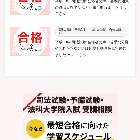
平成30年 司法試験 合格者の声｜基本的知識
の徹底反復でなんとか勝ち取れました Ｉ．
Ｔさん
司法試験・予備試験・法科大学院 合格体験
記
平成30年 司法試験 合格者の声｜苦手な分野
や忘れがちな分野は何度も動画を見て勉強し
ました Ｍ．Ｕさん