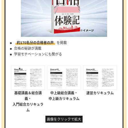
約170名分の合格者の声
を掲載
合格の秘訣が満載
学習モチベーションにも繋がる
基礎講義＆総合講
中上級総合講義・
速習カリキュラム
義・
中上級カリキュラム
入門総合カリキュラ
ム
画像をクリックで拡大