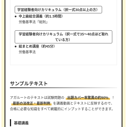
学習経験者向けカリキュラム（択一式30点以上の方）
中上級総合講義（約1.5時間）
労働基準法「総則」
学習経験者向けカリキュラム（択一式で35～40点ほど取れ
ている方）
総まとめ講座（約45分）
労働基準法
サンプルテキスト
アガルートのテキストは試験問題の
出題カバー率驚異の約90%
！
最新の法改正・最新判例
を講義動画とテキストに反映するので、
合格に必要な知識をすべて網羅的にインプットすることができます。
基礎講義