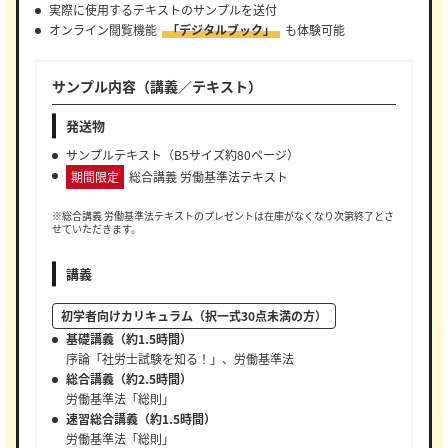
実際に使用するテキストのサンプルを送付
オンライン閲覧機能
「デジタルブック」
も体験可能
サンプル内容（講義／テキスト）
発送物
サンプルテキスト（B5サイズ約80ページ）
期間限定
総合講義 労働基準法テキスト
※総合講義 労働基準法テキストのプレゼントは在庫がなくなり次第終了とさ
せていただきます。
講義
初学者向けカリキュラム（択一式30点未満の方）
基礎講義（約1.5時間）
序論「社労士試験を知る！」、労働基準法
総合講義（約2.5時間）
労働基準法「総則」
速習総合講義（約1.5時間）
労働基準法「総則」