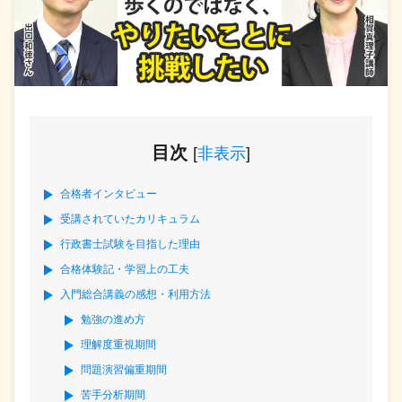
目次
[
非表示
]
合格者インタビュー
受講されていたカリキュラム
行政書士試験を目指した理由
合格体験記・学習上の工夫
入門総合講義の感想・利用方法
勉強の進め方
理解度重視期間
問題演習偏重期間
苦手分析期間