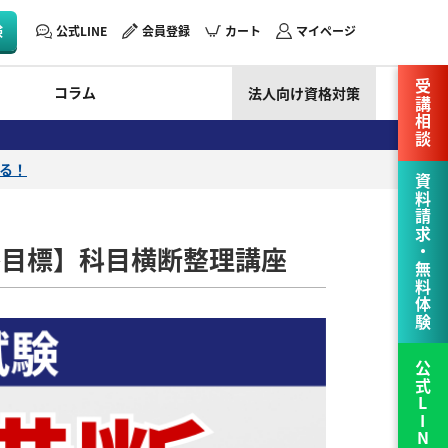
験
公式LINE
会員登録
カート
マイページ
受講相談
コラム
法人向け資格対策
える！
資料請求・無料体験
合格目標】科目横断整理講座
公式LINE