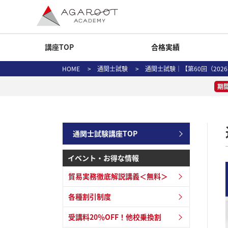
講座TOP
合格実績
HOME
>
通関士試験
> 通関士試験｜【第60回（202
期
通関士試験講座TOP
イベント・お得な情報
貿易実務徹底解説講義＜無料＞
各種割引制度
受講料20％OFF！他校乗換割