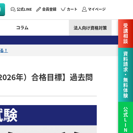
験
公式LINE
会員登録
カート
マイページ
受講相談
コラム
法人向け資格対策
える！
資料請求・無料体験
2026年）合格目標】過去問
公式LINE