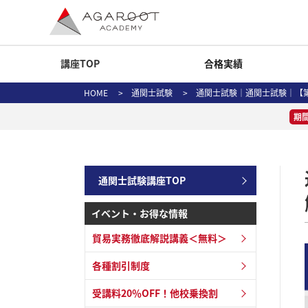
講座TOP
合格実績
HOME
>
通関士試験
> 通関士試験｜通関士試験｜【第6
期
通関士試験講座TOP
イベント・お得な情報
貿易実務徹底解説講義＜無料＞
各種割引制度
受講料20％OFF！他校乗換割