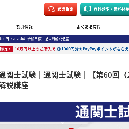
受講相談
資料請求・無料体
割引情報
よくある質問
0回（2026年）合格目標】過去問解説講座
10万円以上のご購入で
1000円分のPayPayポイントがもら
間限定！
通関士試験｜通関士試験｜【第60回（
解説講座