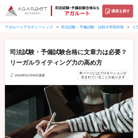
講座を探す
アガルートアカデミートップ
司法試験・予備試験・法科大学院対策
コ
司法試験・予備試験合格に文章力は必要？
リーガルライティング力の高め方
本ページにはプロモーションが
2026年02月06日更新
含まれていることがあります