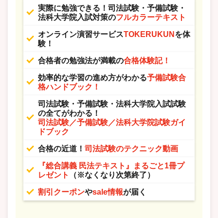
実際に勉強できる！司法試験・予備試験・
法科大学院入試対策の
フルカラーテキスト
オンライン演習サービス
TOKERUKUN
を体
験！
合格者の勉強法が満載の
合格体験記！
効率的な学習の進め方がわかる
予備試験合
格ハンドブック！
司法試験・予備試験・法科大学院入試試験
の全てがわかる！
司法試験／予備試験／法科大学院試験ガイ
ドブック
合格の近道！
司法試験のテクニック動画
『総合講義 民法テキスト』まるごと1冊プ
レゼント
（※なくなり次第終了）
割引クーポン
や
sale情報
が届く