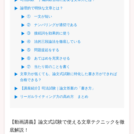
論理的で明快な文章とは？
① 一文が短い
② ナンバリングが適切である
③ 接続詞を効果的に使う
④ 法的三段論法を徹底している
⑤ 問題提起をする
⑥ あてはめを充実させる
⑦ 当たり前のことを書く
文章力が低くても、論文式試験に特化した書き方ができれば
合格できる？
【講座紹介】司法試験｜論文答案の「書き方」
リーガルライティング力の高め方 まとめ
【動画講義】論文式試験で使える文章テクニックを徹
底解説！