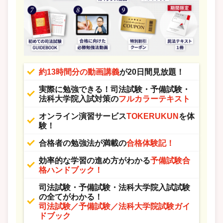
約13時間分の動画講義
が20日間見放題！
実際に勉強できる！司法試験・予備試験・
法科大学院入試対策の
フルカラーテキスト
オンライン演習サービス
TOKERUKUN
を体
験！
合格者の勉強法が満載の
合格体験記！
効率的な学習の進め方がわかる
予備試験合
格ハンドブック！
司法試験・予備試験・法科大学院入試試験
の全てがわかる！
司法試験／予備試験／法科大学院試験ガイ
ドブック