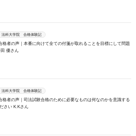
・法科大学院 合格体験記
験 合格者の声｜本番に向けて全ての付箋が取れることを目標にして問題
田 優さん
・法科大学院 合格体験記
験 合格者の声｜司法試験合格のために必要なものは何なのかを意識する
さい K.Kさん