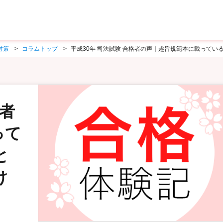
対策
コラムトップ
平成30年 司法試験 合格者の声｜趣旨規範本に載って
格者
って
と
け