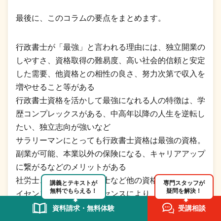
最後に、このコラムの要点をまとめます。
行政書士が「最強」と言われる理由には、独立開業の
しやすさ、資格取得の難易度、高い社会的信頼と安定
した需要、他資格との相性の良さ、努力次第で収入を
増やせること等がある
行政書士資格を活かして最強になれる人の特徴は、学
歴コンプレックスがある、中高年以降の人生を逆転し
たい、独立志向が強いなど
サラリーマンにとっても行政書士資格は最強の資格。
副業が可能、本業以外の保険になる、キャリアアップ
に繋がるなどのメリットがある
社労士、司法書士、宅建士など他の資格とのダブルラ
講義とテキストが
専門スタッフが
無料でもらえる！
疑問を解決！
イセンス・トリプルライセンスにより、さらに最強の
人材へとステップアップできる
資料請求・無料体験
受講相談