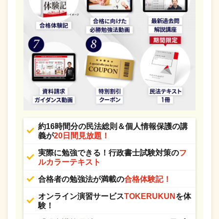
約16時間分の民法総則＆個人情報保護の講
義が
20日間見放題！
実際に勉強できる！行政書士試験対策の
フ
ルカラーテキスト
合格者の勉強法が満載の
合格体験記！
オンライン演習サービス
TOKERUKUN
を体
験！