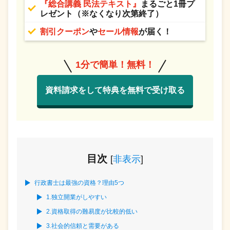
『総合講義 民法テキスト』
まるごと1冊プ
レゼント（※なくなり次第終了）
割引クーポン
や
セール情報
が届く！
1分で簡単！無料！
資料請求をして特典を無料で受け取る
目次
[
非表示
]
行政書士は最強の資格？理由5つ
1.独立開業がしやすい
2.資格取得の難易度が比較的低い
3.社会的信頼と需要がある