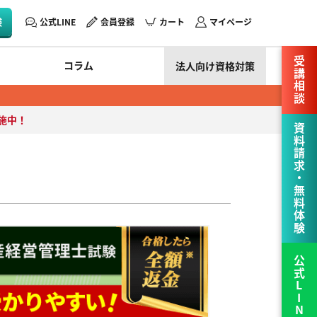
験
公式LINE
会員登録
カート
マイページ
受講相談
コラム
法人向け資格対策
施中！
資料請求・無料体験
公式LINE