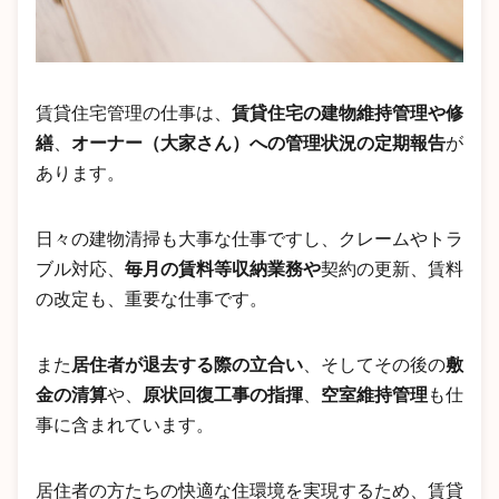
賃貸住宅管理の仕事は、
賃貸住宅の建物維持管理や修
繕
、
オーナー（大家さん）への管理状況の定期報告
が
あります。
日々の建物清掃も大事な仕事ですし、クレームやトラ
ブル対応、
毎月の賃料等収納業務や
契約の更新、賃料
の改定も、重要な仕事です。
また
居住者が退去する際の立合い
、そしてその後の
敷
金の清算
や、
原状回復工事の指揮
、
空室維持管理
も仕
事に含まれています。
居住者の方たちの快適な住環境を実現するため、賃貸