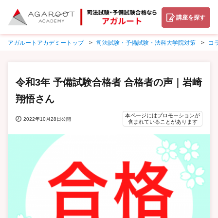
講座を探す
アガルートアカデミートップ
司法試験・予備試験・法科大学院対策
コ
令和3年 予備試験合格者 合格者の声｜岩崎
翔悟さん
本ページにはプロモーションが
2022年10月28日公開
含まれていることがあります