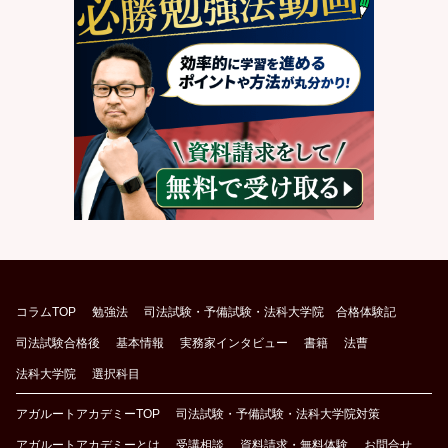
コラムTOP
勉強法
司法試験・予備試験・法科大学院 合格体験記
司法試験合格後
基本情報
実務家インタビュー
書籍
法曹
法科大学院
選択科目
アガルートアカデミーTOP
司法試験・予備試験・法科大学院対策
アガルートアカデミーとは
受講相談
資料請求・無料体験
お問合せ