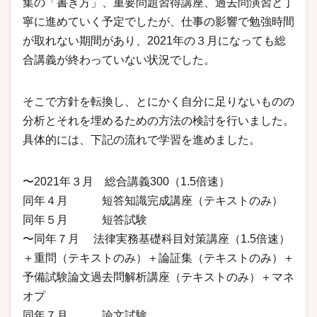
集の「書き方」、重要問題習得講座、過去問演習と丁
寧に進めていく予定でしたが、仕事の影響で勉強時間
が取れない期間があり、2021年の３月になっても総
合講義が終わっていない状況でした。
そこで方針を転換し、とにかく自分に足りないものの
分析とそれを埋めるための方法の検討を行いました。
具体的には、下記の流れで学習を進めました。
〜2021年３月 総合講義300（1.5倍速）
同年４月 短答知識完成講座（テキストのみ）
同年５月 短答試験
〜同年７月 法律実務基礎科目対策講座（1.5倍速）
＋重問（テキストのみ）＋論証集（テキストのみ）＋
予備試験論文過去問解析講座（テキストのみ）＋マネ
オプ
同年７月 論文試験