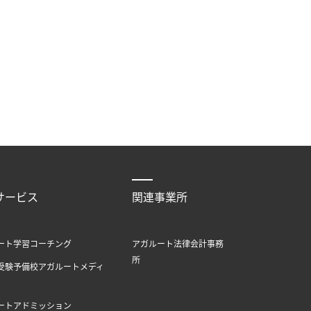
サービス
関連事業所
ート学習コーチング
アガルート法律会計事務
所
受験予備校アガルートメディ
ートアドミッション