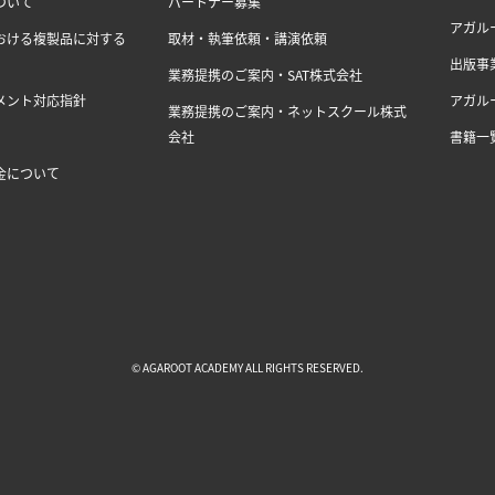
ついて
パートナー募集
アガル
おける複製品に対する
取材・執筆依頼・講演依頼
出版事
業務提携のご案内・SAT株式会社
メント対応指針
アガル
業務提携のご案内・ネットスクール株式
会社
書籍一
金について
© AGAROOT ACADEMY ALL RIGHTS RESERVED.