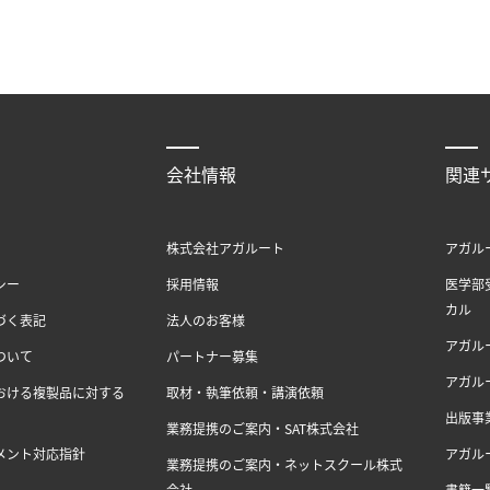
会社情報
関連
株式会社アガルート
アガル
シー
採用情報
医学部
カル
づく表記
法人のお客様
アガル
ついて
パートナー募集
アガル
おける複製品に対する
取材・執筆依頼・講演依頼
出版事
業務提携のご案内・SAT株式会社
メント対応指針
アガル
業務提携のご案内・ネットスクール株式
会社
書籍一