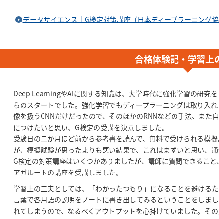
データサイエンス｜G検定対策講座（日本ディープラーニング協
合格体験記・学習上
Deep LearningやAIに関する知識は、大学時代に強化学習の
らのスタートでした。強化学習でもディープラーニングは取り入れ
像を扱うCNNだけだったので、そのほかのRNNなどの手法、また
につけたいと思い、G検定の受講を決意しました。
受験日の二か月ほど前から参考書を読んで、無料で受けられる模擬
が、模擬試験が思ったよりも悪い結果で、これはまずいと思い、通
G検定の対策講座はいくつかありましたが、講師に質問できること
アガルートの講座を受講しました。
学習上の工夫としては、「わかったつもり」になることを避けるた
言葉で各用語の説明をノートに書き出してみるということをしまし
れてしまうので、なるべくアウトプットを心掛けていました。その