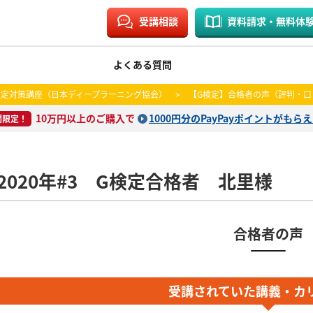
受講相談
資料請求・無料体
よくある質問
検定対策講座（日本ディープラーニング協会）
>
【G検定】合格者の声（評判・口
10万円以上のご購入で
1000円分のPayPayポイントがもら
間限定！
2020年#3 G検定合格者 北里様
合格者の声
受講されていた講義・カ