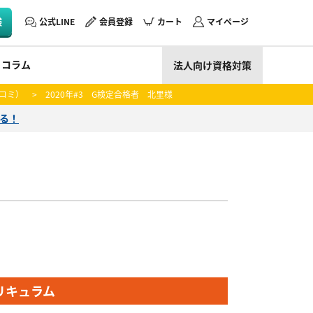
験
公式LINE
会員登録
カート
マイページ
コラム
法人向け資格対策
コミ）
> 2020年#3 G検定合格者 北里様
える！
リキュラム