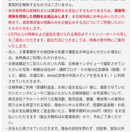
買契約を解除するものではございません。
・本合格特典は原稿料または講演料をお支払いするものであるため、
源泉所
得税を控除した残額をお振込みします
。本合格特典にお申込みいただいた
時点で、源泉徴収後の残額のみをお振込みする点についてご同意いただい
たものとみなします。
・5万円以上の特典および返金を受けられる場合はマイナンバーカードの写し
をご提出いただきます。提出方法につきましては、特典の受付時にご案内
いたします。
・法人、士業事務所その他団体の名義で講座をお申込みいただいた場合に
は、本特典はご利用いただけません。
・合格体験記でご記入いただいた内容、合格者インタビューで撮影させてい
ただいた写真・映像は当社HP・講師ブログ・その他の広告媒体（新聞、テ
レビ、雑誌、交通広告、Web広告等の外部メディアを含みます。）に利用
させていただきます。
・合格特典ご利用（受講料返金、お祝い金お支払い）後に、撮影させていた
だいたインタビューやご提出いただいた合格体験記・お写真等について、
株式会社アガルートが行う広報活動、販売促進、書籍、教材等への使用の
取り止めを希望される場合、理由のいかんを問わず、受講料返金額・お祝
い金お支払額全額をご返金頂いた上、事務手数料30,000円（税別）をお支
払いいただきます（振込手数料はお客様負担）ので、予めご了承くださ
い。
・氏名も公表させていただきます。理由の如何を問わず、旧姓等、実名以外