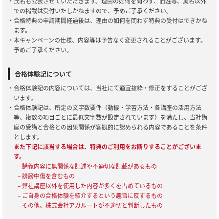
・氏名も公表させていただきます。理由の如何を問わず、旧姓等、実名以外
での掲載は受付いたしかねますので、予めご了承ください。
・合格特典の申請期間経過後は、理由の如何を問わず特典の受付はできかね
ます。
・本キャンペーンの仕様、内容等は予告なく変更されることがございます。
予めご了承ください。
合格体験記について
・合格体験記の内容については、当社にて適宜抜粋・修正をすることがござ
います。
・合格体験記は、所定の文字数要件（動機・学習方法・各講座の活用方法
等、複数の項目ごとに最低文字数が設定されています）を満たし、当社講
座の受講と合格との因果関係が客観的に認められる内容であることを条件
とします。
また下記に該当する場合は、特典のご利用をお断りすることがございま
す。
– 講義内容に無関係な記述や不適切な記載があるもの
– 誹謗中傷を含むもの
– 弊社講座以外を使用した内容が多くを占めているもの
– ご自身の合格体験を紹介するという趣旨に反するもの
– その他、株式会社アガルートが不適切と判断したもの