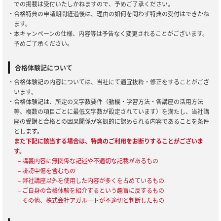
での掲載は受付いたしかねますので、予めご了承ください。
・合格特典の申請期間経過後は、理由の如何を問わず特典の受付はできかね
ます。
・本キャンペーンの仕様、内容等は予告なく変更されることがございます。
予めご了承ください。
合格体験記について
・合格体験記の内容については、当社にて適宜抜粋・修正をすることがござ
います。
・合格体験記は、所定の文字数要件（動機・学習方法・各講座の活用方法
等、複数の項目ごとに最低文字数が設定されています）を満たし、当社講
座の受講と合格との因果関係が客観的に認められる内容であることを条件
とします。
また下記に該当する場合は、特典のご利用をお断りすることがございま
す。
– 講義内容に無関係な記述や不適切な記載があるもの
– 誹謗中傷を含むもの
– 弊社講座以外を使用した内容が多くを占めているもの
– ご自身の合格体験を紹介するという趣旨に反するもの
– その他、株式会社アガルートが不適切と判断したもの