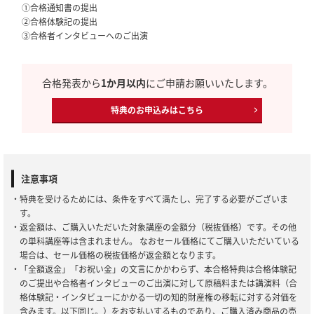
①合格通知書の提出
②合格体験記の提出
③合格者インタビューへのご出演
合格発表から
1か月以内
にご申請お願いいたします。
特典のお申込みはこちら
注意事項
・特典を受けるためには、条件をすべて満たし、完了する必要がございま
す。
・返金額は、ご購入いただいた対象講座の金額分（税抜価格）です。その他
の単科講座等は含まれません。 なおセール価格にてご購入いただいている
場合は、セール価格の税抜価格が返金額となります。
・「全額返金」「お祝い金」の文言にかかわらず、本合格特典は合格体験記
のご提出や合格者インタビューのご出演に対して原稿料または講演料（合
格体験記・インタビューにかかる一切の知的財産権の移転に対する対価を
含みます。以下同じ。）をお支払いするものであり、ご購入済み商品の売