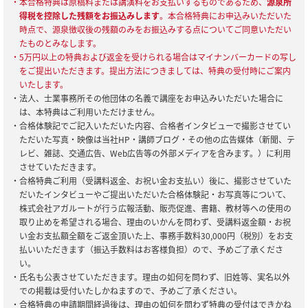
・本合格特典は原稿料または講演料をお支払いするものであるため、
源泉所
得税を控除した残額をお振込みします
。本合格特典にお申込みいただいた
時点で、源泉徴収後の残額のみをお振込みする点についてご同意いただい
たものとみなします。
・5万円以上の特典および返金を受けられる場合はマイナンバーカードの写し
をご提出いただきます。提出方法につきましては、特典の受付時にご案内
いたします。
・法人、士業事務所その他団体の名義で講座をお申込みいただいた場合に
は、本特典はご利用いただけません。
・合格体験記でご記入いただいた内容、合格者インタビューで撮影させてい
ただいた写真・映像は当社HP・講師ブログ・その他の広告媒体（新聞、テ
レビ、雑誌、交通広告、Web広告等の外部メディアを含みます。）に利用
させていただきます。
・合格特典ご利用（受講料返金、お祝い金お支払い）後に、撮影させていた
だいたインタビューやご提出いただいた合格体験記・お写真等について、
株式会社アガルートが行う広報活動、販売促進、書籍、教材等への使用の
取り止めを希望される場合、理由のいかんを問わず、受講料返金額・お祝
い金お支払額全額をご返金頂いた上、事務手数料30,000円（税別）をお支
払いいただきます（振込手数料はお客様負担）ので、予めご了承くださ
い。
・氏名も公表させていただきます。理由の如何を問わず、旧姓等、実名以外
での掲載は受付いたしかねますので、予めご了承ください。
・合格特典の申請期間経過後は、理由の如何を問わず特典の受付はできかね