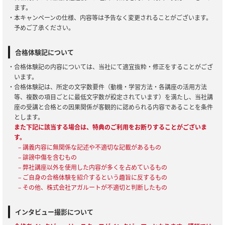
ます。
・本キャンペーンの仕様、内容等は予告なく変更されることがございます。
予めご了承ください。
合格体験記について
・合格体験記の内容については、当社にて適宜抜粋・修正をすることがござ
います。
・合格体験記は、所定の文字数要件（動機・学習方法・各講座の活用方法
等、複数の項目ごとに最低文字数が設定されています）を満たし、当社講
座の受講と合格との因果関係が客観的に認められる内容であることを条件
とします。
また下記に該当する場合は、特典のご利用をお断りすることがございま
す。
– 講義内容に無関係な記述や不適切な記載があるもの
– 誹謗中傷を含むもの
– 弊社講座以外を使用した内容が多くを占めているもの
– ご自身の合格体験を紹介するという趣旨に反するもの
– その他、株式会社アガルートが不適切と判断したもの
インタビュー撮影について