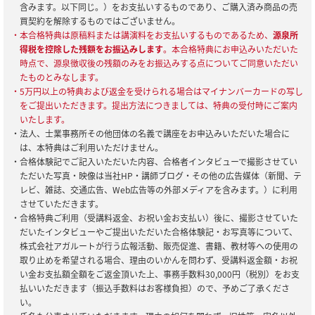
含みます。以下同じ。）をお支払いするものであり、ご購入済み商品の売
買契約を解除するものではございません。
・本合格特典は原稿料または講演料をお支払いするものであるため、
源泉所
得税を控除した残額をお振込みします
。本合格特典にお申込みいただいた
時点で、源泉徴収後の残額のみをお振込みする点についてご同意いただい
たものとみなします。
・5万円以上の特典および返金を受けられる場合はマイナンバーカードの写し
をご提出いただきます。提出方法につきましては、特典の受付時にご案内
いたします。
・法人、士業事務所その他団体の名義で講座をお申込みいただいた場合に
は、本特典はご利用いただけません。
・合格体験記でご記入いただいた内容、合格者インタビューで撮影させてい
ただいた写真・映像は当社HP・講師ブログ・その他の広告媒体（新聞、テ
レビ、雑誌、交通広告、Web広告等の外部メディアを含みます。）に利用
させていただきます。
・合格特典ご利用（受講料返金、お祝い金お支払い）後に、撮影させていた
だいたインタビューやご提出いただいた合格体験記・お写真等について、
株式会社アガルートが行う広報活動、販売促進、書籍、教材等への使用の
取り止めを希望される場合、理由のいかんを問わず、受講料返金額・お祝
い金お支払額全額をご返金頂いた上、事務手数料30,000円（税別）をお支
払いいただきます（振込手数料はお客様負担）ので、予めご了承くださ
い。