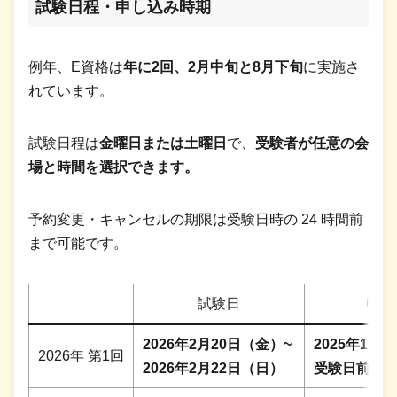
試験日程・申し込み時期
例年、E資格は
年に2回、2月中旬と8月下旬
に実施さ
れています。
試験日程は
金曜日または土曜日
で、
受験者が任意の会
場と時間を選択できます。
予約変更・キャンセルの期限は受験日時の 24 時間前
まで可能です。
試験日
申し
2026年2月20日（金）~
2025年12
2026年 第1回
2026年2月22日（日）
受験日前日 2