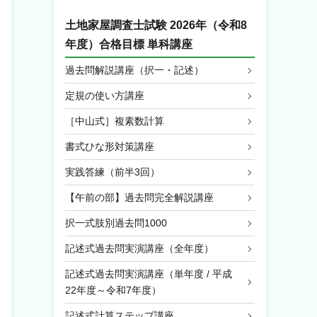
土地家屋調査士試験 2026年（令和8
年度）合格目標 単科講座
過去問解説講座（択一・記述）
定規の使い方講座
［中山式］複素数計算
書式ひな形対策講座
実践答練（前半3回）
【午前の部】過去問完全解説講座
択一式肢別過去問1000
記述式過去問実演講座（全年度）
記述式過去問実演講座（単年度 / 平成
22年度～令和7年度）
記述式計算ステップ講座