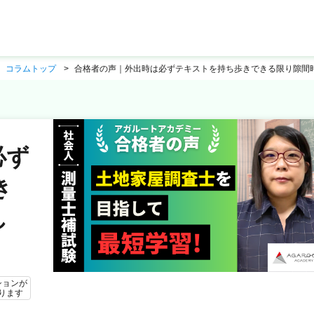
コラムトップ
合格者の声｜外出時は必ずテキストを持ち歩きできる限り隙間時
必ず
き
し
ションが
ります