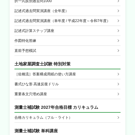
択一式肢別過去問1000
記述式過去問実演講座（全年度）
記述式過去問実演講座（単年度 / 平成22年度～令和7年度）
記述式計算ステップ講座
作図特化答練
直前予想模試
土地家屋調査士試験 特別対策
［佐橋流］答案構成用紙の使い方講座
書式ひな形 高速反復ドリル
重要条文穴埋め講座
測量士補試験 2027年合格目標 カリキュラム
合格カリキュラム（フル・ライト）
測量士補試験 単科講座