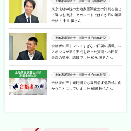
土地家屋調査士・測量士補 合格体験記
東京法経学院の土地家屋調査士の評判を信じ
て選ぶも挫折…アガルートでは８か月の短期
合格！ 中里 優さん
土地家屋調査士・測量士補 合格体験記
合格者の声｜マジメすぎない口調の講義、レ
スポンスが早く要点を絞った質問への回答、
最高の講座、講師でした 松永 匡史さん
土地家屋調査士・測量士補 合格体験記
合格者の声｜短時間でも毎日必ず勉強机に向
かうことにしていました 横関 拓也さん