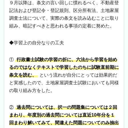
９月以降は、条文の言い回しに慣れるべく、不動産登
記法および登記令・登記規則、区分所有法、土地家屋
調査士法について、実際の条文を読み込むことに取り
組み、暗記すべきと思われる事項の定着に努めた。
◆学習上の自分なりの工夫
①
行政書士試験の学習の折に、六法から学習を始め
るのではなくテキストで学習したのちに試験直前期に
条文を読む、
という流れが自分にとっては効果的だ
と実感したので、土地家屋調査士試験においても同様
の取り組み方をした。
②
過去問については、択一の問題集については２回
まわり、年度別の過去問については直近10年分を１
回まわり解いてみて、間違えた問題についてのみ抽出