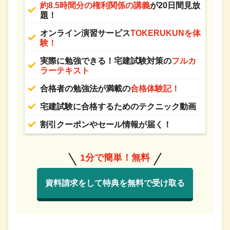
約8.5時間分の権利関係の講義
が20日間見放
題！
オンライン演習サービス
TOKERUKUNを体
験！
実際に勉強できる！宅建試験対策の
フルカ
ラーテキスト
合格者の勉強法が満載の
合格体験記！
宅建試験に合格するためのテクニック動画
割引クーポンやセール情報が届く！
1分で簡単！無料
資料請求をして特典を無料で受け取る