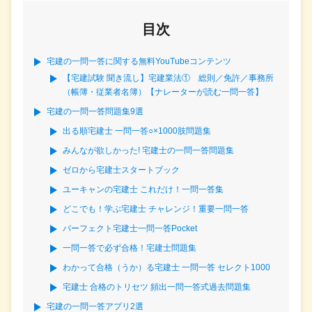
目次
宅建の一問一答に関する無料YouTubeコンテンツ
【宅建試験 聞き流し】宅建業法① 総則／免許／事務所
（帳簿・従業者名簿）【ナレーターが読む一問一答】
宅建の一問一答問題集9選
出る順宅建士 一問一答○×1000肢問題集
みんなが欲しかった! 宅建士の一問一答問題集
ゼロから宅建士スタートブック
ユーキャンの宅建士 これだけ！一問一答集
どこでも！学ぶ宅建士 チャレンジ！重要一問一答
パーフェクト宅建士一問一答Pocket
一問一答で必ず合格！宅建士問題集
わかって合格（うか）る宅建士 一問一答 セレクト1000
宅建士 合格のトリセツ 頻出一問一答式過去問題集
宅建の一問一答アプリ2選