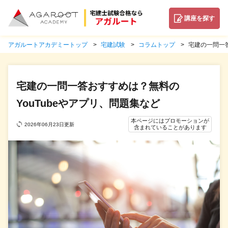
講座を探す
アガルートアカデミートップ
宅建試験
コラムトップ
宅建の一問一答
宅建の一問一答おすすめは？無料の
YouTubeやアプリ、問題集など
本ページにはプロモーションが
2026年06月23日更新
含まれていることがあります