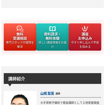
無料
資料請求・
講座
受講相談
無料体験
お申込み
専門スタッフが疑問を
詳しい講座情報をお届
今すぐ申し込んで学習
解消
け
を始める
講師紹介
山崎 智英
講師
大手資格予備校で看板講師として土地家屋調査