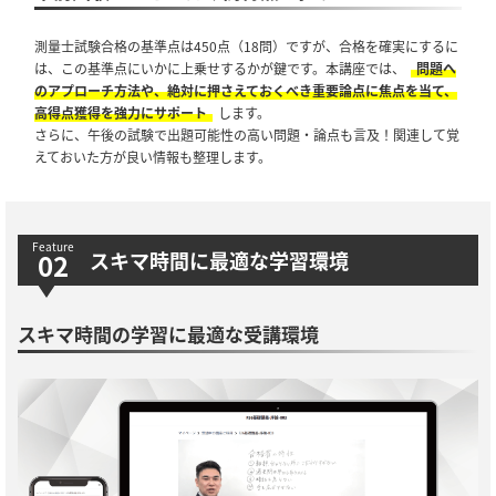
測量士試験合格の基準点は450点（18問）ですが、合格を確実にするに
は、この基準点にいかに上乗せするかが鍵です。本講座では、
問題へ
のアプローチ方法や、絶対に押さえておくべき重要論点に焦点を当て、
高得点獲得を強力にサポート
します。
さらに、午後の試験で出題可能性の高い問題・論点も言及！関連して覚
えておいた方が良い情報も整理します。
スキマ時間に最適な学習環境
スキマ時間の学習に最適な受講環境