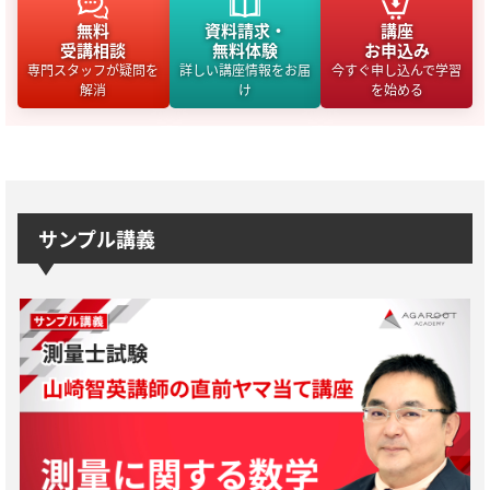
無料
資料請求・
講座
受講相談
無料体験
お申込み
専門スタッフが疑問を
詳しい講座情報をお届
今すぐ申し込んで学習
解消
け
を始める
サンプル講義