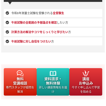
令和8年測量士試験を受験される
全受験生
午前試験の全範囲の予想論点を確認
したい方
計算方法の解法やコツをじっくりと学びたい
方
午前試験に対し自信をつけたい
方
無料
資料請求・
講座
受講相談
無料体験
お申込み
専門スタッフが疑問を
詳しい講座情報をお届
今すぐ申し込んで学習
解消
け
を始める