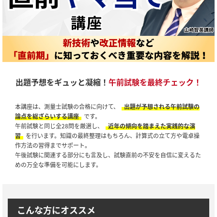
出題予想をギュッと凝縮！
午前試験を最終チェック！
本講座は、測量士試験の合格に向けて、
出題が予想される午前試験の
論点を総ざらいする講座
です。
午前試験と同じ全28問を厳選し、
近年の傾向を踏まえた実践的な演
習
を行います。知識の最終整理はもちろん、計算式の立て方や電卓操
作方法の習得までサポート。
午後試験に関連する部分にも言及し、試験直前の不安を自信に変えるた
めの万全な準備を可能にします。
こんな方にオススメ