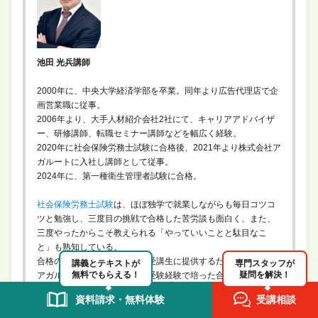
池田 光兵講師
2000年に、中央大学経済学部を卒業。同年より広告代理店で企
画営業職に従事。
2006年より、大手人材紹介会社2社にて、キャリアアドバイザ
ー、研修講師、転職セミナー講師などを幅広く経験。
2020年に社会保険労務士試験に合格後、2021年より株式会社ア
ガルートに入社し講師として従事。
2024年に、第一種衛生管理者試験に合格。
社会保険労務士試験
は、ほぼ独学で就業しながらも毎日コツコ
ツと勉強し、三度目の挑戦で合格した苦労談も面白く、また、
三度やったからこそ教えられる「やっていいことと駄目なこ
と」も熟知している。
合格のノウハウをより多くの受講生に提供するため，株式会社
講義とテキストが
専門スタッフが
無料でもらえる！
疑問を解決！
アガルートへ入社後は自らの受験経験で培った合格のノウハウ
を余すところなく提供する。
資料請求・無料体験
受講相談