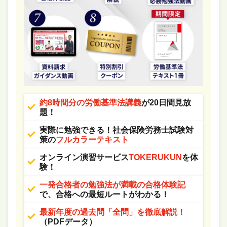
約8時間分の労働基準法講義
が20日間見放
題！
実際に勉強できる！社会保険労務士試験対
策の
フルカラーテキスト
オンライン演習サービス
TOKERUKUN
を体
験！
一発合格者の勉強法が満載の合格体験記
で、合格への最短ルートがわかる！
最新年度の過去問「全問」を徹底解説！
（PDFデータ）