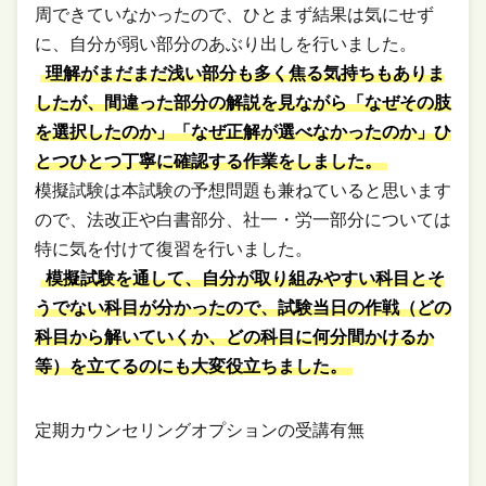
周できていなかったので、ひとまず結果は気にせず
に、自分が弱い部分のあぶり出しを行いました。
理解がまだまだ浅い部分も多く焦る気持ちもありま
したが、間違った部分の解説を見ながら「なぜその肢
を選択したのか」「なぜ正解が選べなかったのか」ひ
とつひとつ丁寧に確認する作業をしました。
模擬試験は本試験の予想問題も兼ねていると思います
ので、法改正や白書部分、社一・労一部分については
特に気を付けて復習を行いました。
模擬試験を通して、自分が取り組みやすい科目とそ
うでない科目が分かったので、試験当日の作戦（どの
科目から解いていくか、どの科目に何分間かけるか
等）を立てるのにも大変役立ちました。
定期カウンセリングオプションの受講有無