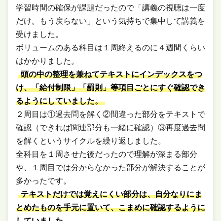
学習時間の確保が課題だったので「講義の視聴は一度
だけ。もう戻らない」という気持ちで集中して講義を
受けました。
ボリュームのある科目は１周終えるのに４週間くらい
はかかりました。
頭の中の整理を兼ねてテキストにインデックスをつ
け、「給付制限」「罰則」等項目ごとにすぐ確認でき
るようにしていました。
２周目は①過去問を解く②間違った部分をテキストで
確認（できれば関連部分も一緒に確認）③再度過去問
を解くというサイクルを繰り返しました。
全科目を１周させた後だったので理解が深まる部分
や、１周目では分からなかった部分が解決することが
多かったです。
テキストだけでは覚えにくい部分は、自分なりにま
とめたものを手元に置いて、こまめに確認するように
していました。