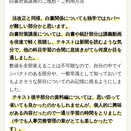
白書対策講座のご感想・ご利用方法
法改正と同様、白書関係についても独学ではカバー
が難しい部分かと思います。
白書対策講座については、白書や統計部分は講義動画
を倍速で軽く視聴し、テキストは新聞を読むような気
分で、他の科目学習の合間に息抜きがてら何度か目を
通しました。
数値を全部覚えることは不可能なので、自分の中でイ
ンパクトのある部分や、一般常識として知っておいて
もよさそうな部分についてのみ記憶に残るようにしま
した。
テキスト後半部分の資料編については、思い切って
省いても良かったのかもしれませんが、個人的に興味
がある内容だったので一通り学習の時間をとりました
（中でも人事労務管理の章がとても楽しかったで
す）。