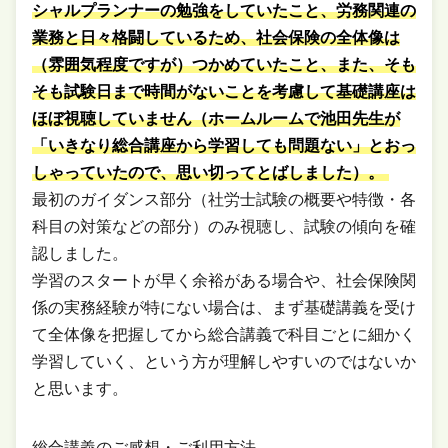
シャルプランナーの勉強をしていたこと、労務関連の
業務と日々格闘しているため、社会保険の全体像は
（雰囲気程度ですが）つかめていたこと、また、そも
そも試験日まで時間がないことを考慮して基礎講座は
ほぼ視聴していません（ホームルームで池田先生が
「いきなり総合講座から学習しても問題ない」とおっ
しゃっていたので、思い切ってとばしました）。
最初のガイダンス部分（社労士試験の概要や特徴・各
科目の対策などの部分）のみ視聴し、試験の傾向を確
認しました。
学習のスタートが早く余裕がある場合や、社会保険関
係の実務経験が特にない場合は、まず基礎講義を受け
て全体像を把握してから総合講義で科目ごとに細かく
学習していく、という方が理解しやすいのではないか
と思います。
総合講義のご感想・ご利用方法