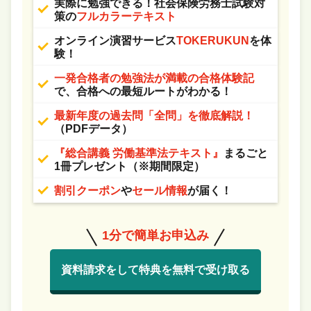
実際に勉強できる！社会保険労務士試験対
策の
フルカラーテキスト
オンライン演習サービス
TOKERUKUN
を体
験！
一発合格者の勉強法が満載の合格体験記
で、合格への最短ルートがわかる！
最新年度の過去問「全問」を徹底解説！
（PDFデータ）
『総合講義 労働基準法テキスト』
まるごと
1冊プレゼント（※期間限定）
割引クーポン
や
セール情報
が届く！
1分で簡単お申込み
資料請求をして特典を無料で受け取る