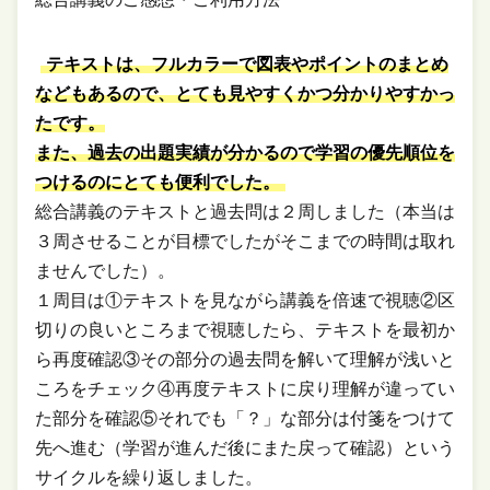
テキストは、フルカラーで図表やポイントのまとめ
などもあるので、とても見やすくかつ分かりやすかっ
たです。
また、過去の出題実績が分かるので学習の優先順位を
つけるのにとても便利でした。
総合講義のテキストと過去問は２周しました（本当は
３周させることが目標でしたがそこまでの時間は取れ
ませんでした）。
１周目は①テキストを見ながら講義を倍速で視聴②区
切りの良いところまで視聴したら、テキストを最初か
ら再度確認③その部分の過去問を解いて理解が浅いと
ころをチェック④再度テキストに戻り理解が違ってい
た部分を確認⑤それでも「？」な部分は付箋をつけて
先へ進む（学習が進んだ後にまた戻って確認）という
サイクルを繰り返しました。