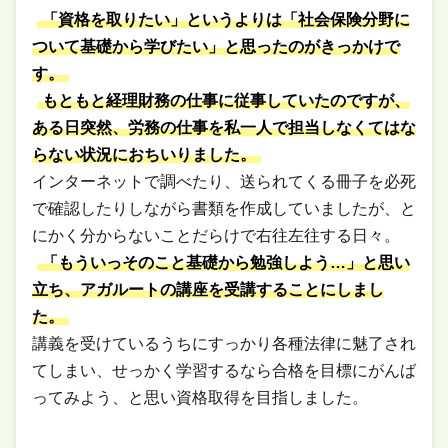
「資格を取りたい」というよりは「社会保険分野に
ついて基礎から学びたい」と思ったのがきっかけで
す。
もともと経理財務の仕事に従事していたのですが、
ある日突然、労務の仕事を私一人で担当しなくてはな
らない状況におちいりました。
インターネットで調べたり、送られてくる冊子を必死
で確認したりしながら書類を作成していましたが、と
にかく分からないことだらけで右往左往する日々。
「もういっそのこと基礎から勉強しよう…」と思い
立ち、アガルートの講座を受講することにしまし
た。
講義を受けているうちにすっかり各種法律に魅了され
てしまい、せっかく学習するなら合格を目標にがんば
ってみよう、と思い資格取得を目指しました。