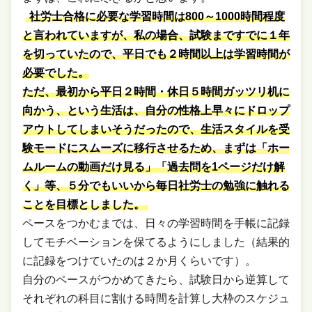
社労士合格に必要な学習時間は800～1000時間程度
と言われていますが、私の場合、試験まですでに１年
を切っていたので、平日でも２時間以上は学習時間が
必要でした。
ただ、最初から平日２時間・休日５時間ガッツリ机に
向かう、という生活は、自分の性格上早々にドロップ
アウトしてしまいそうだったので、生活スタイルを受
験モードにスムーズに移行させるため、まずは「ホー
ムルームの動画だけ見る」「過去問を1ページだけ解
く」等、５分でもいいから毎日社労士の勉強に触れる
ことを目標としました。
ペースをつかむまでは、日々の学習時間を手帳に記録
してモチベーションを保てるようにしました（結果的
に記録をつけていたのは２か月くらいです）。
自分のペースがつかめてきたら、試験日から逆算して
それぞれの科目に割ける時間を計算し大枠のスケジュ