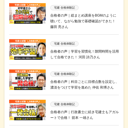
宅建 合格体験記
合格者の声｜総まとめ講座をBGMのように
聴いて、ながら勉強で基礎確認ができた！
藤田 亮さん
宅建 合格体験記
合格者の声｜学習を習慣化！隙間時間を活用
して合格できた！ 河田 詩乃さん
宅建 合格体験記
合格者の声｜科目ごとに目標点数を設定し、
濃淡をつけて学習を進めた 仲佐 和博さん
宅建 合格体験記
合格者の声｜行政書士に続き宅建士もアガル
ートで合格！ 箭本 一雄さん