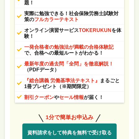
題！
実際に勉強できる！社会保険労務士試験対
策の
フルカラーテキスト
オンライン演習サービス
TOKERUKUN
を体
験！
一発合格者の勉強法が満載の合格体験記
で、合格への最短ルートがわかる！
最新年度の過去問「全問」を徹底解説！
（PDFデータ）
『総合講義 労働基準法テキスト』
まるごと
1冊プレゼント（※期間限定）
割引クーポン
や
セール情報
が届く！
1分で簡単お申込み
資料請求をして特典を無料で受け取る