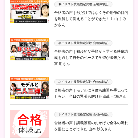
ネイリスト技能検定試験 合格体験記
合格者の声｜形だけではなくその動作の目的
を理解して覚えることができた！ 片山 ふみ
かさん
ネイリスト技能検定試験 合格体験記
合格者の声｜初歩的な手順から学べる映像講
義を通して自分のペースで学習が出来た 久
富 朋さん
ネイリスト技能検定試験 合格体験記
合格者の声｜モデルに何度も練習を手伝って
もらい、当日の緊張も解けた 高山 七海さん
ネイリスト技能検定試験 合格体験記
合格者の声｜講義動画のおかげで全体の流れ
を掴むことができた 山本 紗矢さん