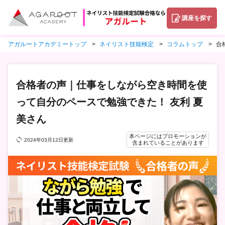
講座を探す
アガルートアカデミートップ
ネイリスト技能検定
コラムトップ
合
合格者の声｜仕事をしながら空き時間を使
って自分のペースで勉強できた！ 友利 夏
美さん
本ページにはプロモーションが
2024年03月12日更新
含まれていることがあります