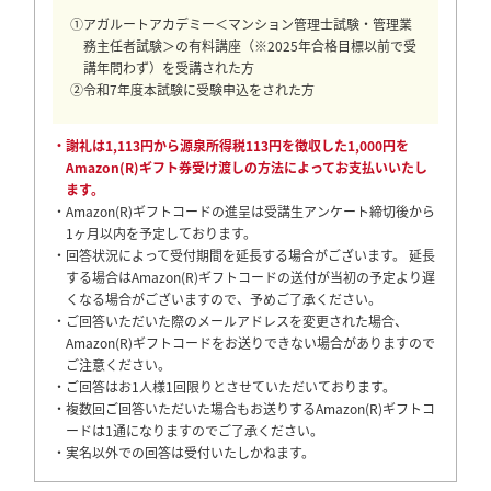
①アガルートアカデミー＜マンション管理士試験・管理業
務主任者試験＞の有料講座（※2025年合格目標以前で受
講年問わず）を受講された方
②令和7年度本試験に受験申込をされた方
・謝礼は1,113円から源泉所得税113円を徴収した1,000円を
Amazon(R)ギフト券受け渡しの方法によってお支払いいたし
ます。
・Amazon(R)ギフトコードの進呈は受講生アンケート締切後から
1ヶ月以内を予定しております。
・回答状況によって受付期間を延長する場合がございます。 延長
する場合はAmazon(R)ギフトコードの送付が当初の予定より遅
くなる場合がございますので、予めご了承ください。
・ご回答いただいた際のメールアドレスを変更された場合、
Amazon(R)ギフトコードをお送りできない場合がありますので
ご注意ください。
・ご回答はお1人様1回限りとさせていただいております。
・複数回ご回答いただいた場合もお送りするAmazon(R)ギフトコ
ードは1通になりますのでご了承ください。
・実名以外での回答は受付いたしかねます。