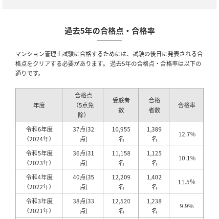
過去5年の合格点・合格率
マンション管理士試験に合格するためには、試験の後日に発表される合
格点をクリアする必要があります。 過去5年の合格点・合格率は以下の
通りです。
合格点
受験者
合格
年度
（5点免
合格率
数
者数
除）
令和6年度
37点(32
10,955
1,389
12.7%
（2024年）
点)
名
名
令和5年度
36点(31
11,158
1,125
10.1%
（2023年）
点)
名
名
令和4年度
40点(35
12,209
1,402
11.5％
（2022年）
点)
名
名
令和3年度
38点(33
12,520
1,238
9.9%
（2021年）
点)
名
名