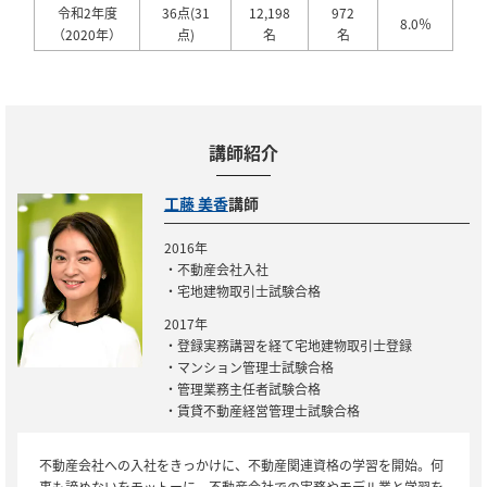
令和2年度
36点(31
12,198
972
8.0％
（2020年）
点)
名
名
講師紹介
工藤 美香
講師
2016年
・不動産会社入社
・宅地建物取引士試験合格
2017年
・登録実務講習を経て宅地建物取引士登録
・マンション管理士試験合格
・管理業務主任者試験合格
・賃貸不動産経営管理士試験合格
不動産会社への入社をきっかけに、不動産関連資格の学習を開始。何
事も諦めないをモットーに、不動産会社での実務やモデル業と学習を