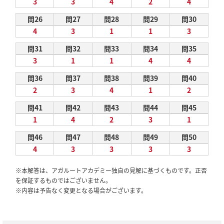
3
3
4
2
4
問26
問27
問28
問29
問30
4
3
1
1
3
問31
問32
問33
問34
問35
3
1
1
4
4
問36
問37
問38
問39
問40
2
3
4
1
2
問41
問42
問43
問44
問45
1
4
2
3
1
問46
問47
問48
問49
問50
4
3
3
3
3
※本解答は、アガルートアカデミー独自の見解に基づくものです。正否
を保証するものではございません。
※内容は予告なく変更となる場合がございます。