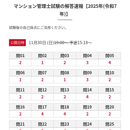
マンション管理士試験の解答速報【2025年(令和7
年)】
試験後の自己採点にご活用ください。
11月30日 (日)
19:00～ 予定
15:18～
公開日時
問01
問02
問03
問04
問05
2
1
2
3
4
問06
問07
問08
問09
問10
1
2
1
3
2
問11
問12
問13
問14
問15
2
2
2
4
2
問16
問17
問18
問19
問20
2
4
4
2
2
問21
問22
問23
問24
問25