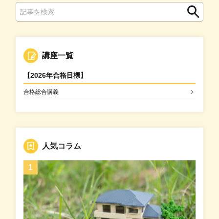
検
検
索
索
講座一覧
【2026年合格目標】
合格総合講義
人気コラム