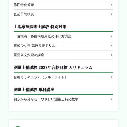
作図特化答練
直前予想模試
土地家屋調査士試験 特別対策
［佐橋流］答案構成用紙の使い方講座
書式ひな形 高速反復ドリル
重要条文穴埋め講座
測量士補試験 2027年合格目標 カリキュラム
合格カリキュラム（フル・ライト）
測量士補試験 単科講座
初歩から分かる！やさしい測量士補の数学