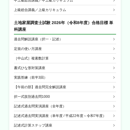
中上級総合講義／中上級カリキュラム
上級総合講義／上級カリキュラム
土地家屋調査士試験 2026年（令和8年度）合格目標 単
科講座
過去問解説講座（択一・記述）
定規の使い方講座
［中山式］複素数計算
書式ひな形対策講座
実践答練（前半3回）
【午前の部】過去問完全解説講座
択一式肢別過去問1000
記述式過去問実演講座（全年度）
記述式過去問実演講座（単年度 / 平成22年度～令和7年度）
記述式計算ステップ講座