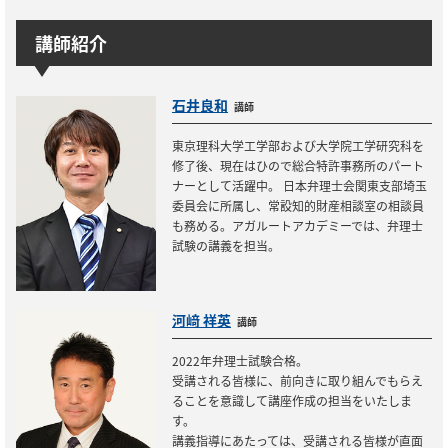
講師紹介
石井良和
講師
東京理科大学工学部および大学院工学研究科を
修了後、現在はひので総合特許事務所のパート
ナーとして活躍中。 日本弁理士会関東支部埼玉
委員会に所属し、常設知的財産相談室の相談員
も務める。アガルートアカデミーでは、弁理士
試験の講義を担当。
河﨑 祥英
講師
2022年弁理士試験合格。
受講される皆様に、前向きに取り組んでもらえ
ることを意識して講座作成の担当をいたしま
す。
講義指導にあたっては、受講される皆様が直面