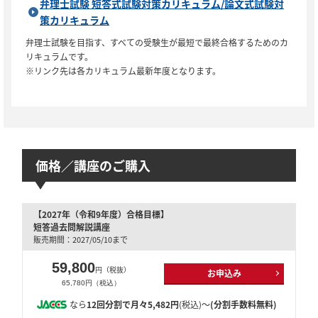
弁理士試験 短答式試験対策カリキュラム/論文式試験対
策カリキュラム
弁理士試験を目指す、すべての受験生が最短で最終合格するためのカ
リキュラムです。
※リンク先は各カリキュラム最新年度となります。
価格／講座のご購入
【2027年（令和9年度）合格目標】
短答過去問解説講座
販売期間：2027/05/10まで
59,800
円（税抜）
お申込み
65,780円（税込）
なら
12回分割で月々5,482円
(税込)～
(分割手数料無料)