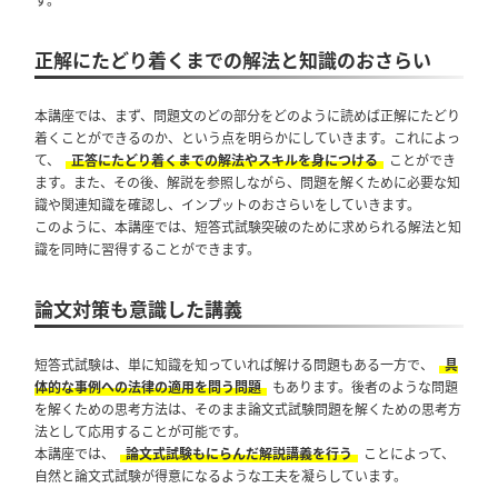
正解にたどり着くまでの解法と知識のおさらい
本講座では、まず、問題文のどの部分をどのように読めば正解にたどり
着くことができるのか、という点を明らかにしていきます。これによっ
て、
正答にたどり着くまでの解法やスキルを身につける
ことができ
ます。また、その後、解説を参照しながら、問題を解くために必要な知
識や関連知識を確認し、インプットのおさらいをしていきます。
このように、本講座では、短答式試験突破のために求められる解法と知
識を同時に習得することができます。
論文対策も意識した講義
短答式試験は、単に知識を知っていれば解ける問題もある一方で、
具
体的な事例への法律の適用を問う問題
もあります。後者のような問題
を解くための思考方法は、そのまま論文式試験問題を解くための思考方
法として応用することが可能です。
本講座では、
論文式試験もにらんだ解説講義を行う
ことによって、
自然と論文式試験が得意になるような工夫を凝らしています。