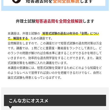
弁理士試験
短答過去問を全問全肢解説
します
本講座は、弁理士試験の
短答式試験の過去10年分の「全問」につい
て、解説をする
ための講座です。
全問解説をしますので、この講座だけで短答式試験の過去問対策は万全
です。講義では、１問ごとに重要度・難易度をランクとして表示し、ど
のランクの問題が解ければ合格水準に達することができるかを明示して
いきますので、効率的な過去問学習をすることができます。また、論文
式試験対策をも視野に入れた講義を行います。
本講座の受講後には、短答式試験を突破するためにどのような知識をど
のようなレベルで習得すれば良いのかを把握できるだけでなく、自然と
論文式試験も得意となっているはずです。
こんな方にオススメ