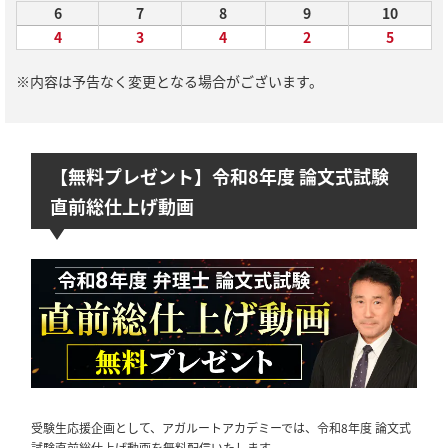
6
7
8
9
10
4
3
4
2
5
※内容は予告なく変更となる場合がございます。
【無料プレゼント】令和8年度 論文式試験
直前総仕上げ動画
受験生応援企画として、アガルートアカデミーでは、令和8年度 論文式
試験直前総仕上げ動画を無料配信いたします。