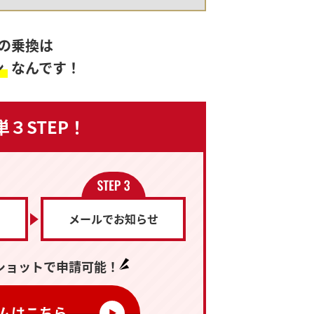
の乗換は
ン
なんです！
単３STEP！
メールでお知らせ
ショットで
申請可能！
ムはこちら