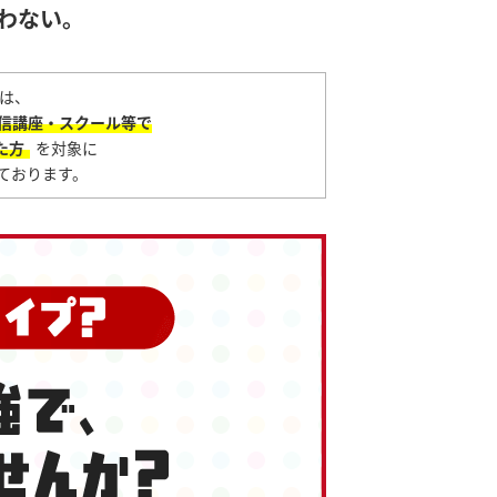
わない。
は、
信講座・スクール等で
た方
を対象に
ております。