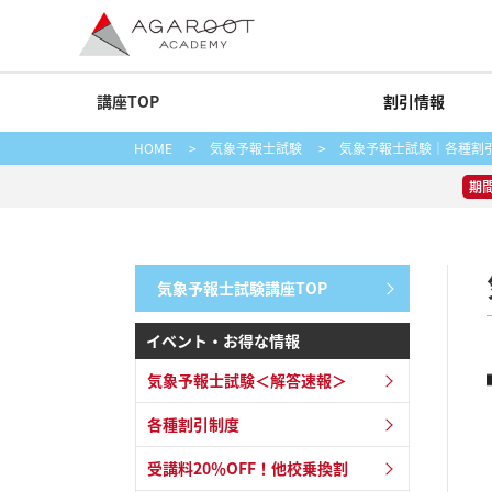
講座TOP
割引情報
HOME
>
気象予報士試験
>
気象予報士試験｜各種割
期
気象予報士試験講座TOP
イベント・お得な情報
気象予報士試験＜解答速報＞
各種割引制度
受講料20％OFF！他校乗換割