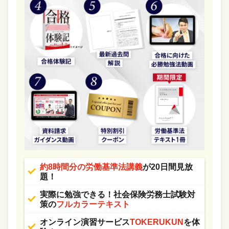
約8時間分の労働基準法講義
が20日間見放
題！
実際に勉強できる！社会保険労務士試験対
策の
フルカラーテキスト
オンライン演習サービス
TOKERUKUN
を体