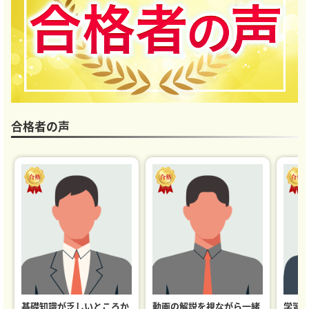
合格者の声
基礎知識が乏しいところか
動画の解説を視ながら一緒
学習