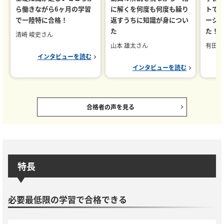
ら働きながら6ヶ月の学習
に解くを何度も何度も繰り
トで
で一陸特に合格！
返すうちに知識が身につい
ーシ
た
た！
清崎 峻史さん
山本 雄太さん
有田 
インタビューを読む
インタビューを読む
合格者の声を見る
特長
必要最低限の学習で合格できる