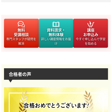
無料
資料請求・
講座
受講相談
無料体験
お申込み
専門スタッフが疑問を
詳しい講座情報をお届
今すぐ申し込んで学習
解消
け
を始める
合格者の声