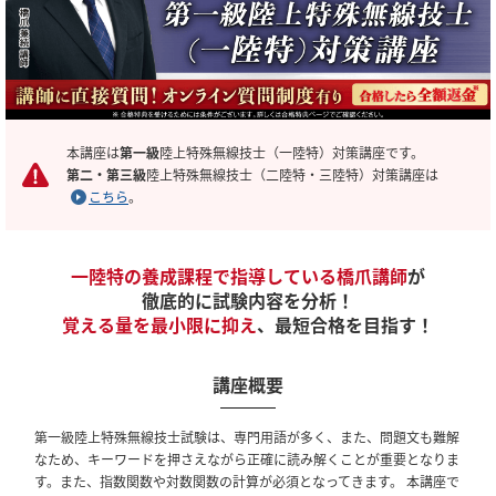
本講座は
第一級
陸上特殊無線技士（一陸特）対策講座です。
第二・第三級
陸上特殊無線技士（二陸特・三陸特）対策講座は
こちら
。
一陸特の養成課程で指導している橋爪講師
が
徹底的に試験内容を分析！
覚える量を最小限に抑え
、最短合格を目指す！
講座概要
第一級陸上特殊無線技士試験は、専門用語が多く、また、問題文も難解
なため、キーワードを押さえながら正確に読み解くことが重要となりま
す。また、指数関数や対数関数の計算が必須となってきます。 本講座で