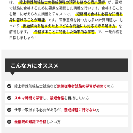
は、
陸上特殊無線技士の養成課程の講師も務める橋爪講師
が、最短
で試験に合格するために要点を凝縮した講義を行います。合格すること
を第一に考えられた講義とテキストで、
短期間で合格に必要な知識を
身に着けることが可能
です。 苦手意識を持つ方も多い計算問題も、し
っかり
出題傾向を踏まえた上でどんな問題にも対応できる解き方
を
解説します。
合格することに特化した効率的な学習
で、一発合格を
目指しましょう！
こんな方にオススメ
陸上特殊無線技士試験など
無線従事者試験の学習が初めて
の方
スキマ時間で学習
し、
最短合格
を目指したい方
仕事で取得する必要があるが、
養成課程に行けない
方
最低限の知識で合格
したい方