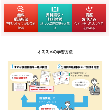
無料
資料請求・
講座
受講相談
無料体験
お申込み
専門スタッフが疑問を
詳しい講座情報をお届
今すぐ申し込んで学習
解消
け
を始める
オススメの学習方法