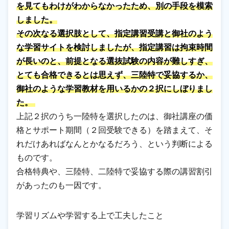
を見てもわけがわからなかったため、別の手段を模索
しました。
その次なる選択肢として、指定講習受講と御社のよう
な学習サイトを検討しましたが、指定講習は拘束時間
が長いのと、前提となる選抜試験の内容が難しすぎ、
とても合格できるとは思えず、三陸特で妥協するか、
御社のような学習教材を用いるかの２択にしぼりまし
た。
上記２択のうち一陸特を選択したのは、御社講座の価
格とサポート期間（２回受験できる）を踏まえて、そ
れだけあればなんとかなるだろう、という判断による
ものです。
合格特典や、三陸特、二陸特で妥協する際の講習割引
があったのも一因です。
学習リズムや学習する上で工夫したこと