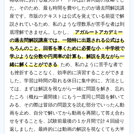
た。そのため、最も時間を費やしたのが過去問解説講
座です。市販のテキストは公式を覚えている前提で解
説されているため、私のような理数系が苦手な者は到
底理解できません。しかし、
アガルートアカデミー
の過去問解説講座では、一陸特に出題される公式はも
ちろんのこと、回答を導くために必要な小・中学校で
学ぶような分数や円周率の計算も、解説を見ながら一
緒に解くことができる
ため、私のように苦手な者で
も挫折することなく、効率的に演習することができま
した。学習は時間の取れる休日に集中的に、方法とし
ては、まずは解説を視ながら一緒に問題を解き、忘れ
たころ（概ね一週間後）にもう一度同じ問題を解いて
みる、その際は冒頭の問題文を読む部分でいったん動
画を止め、自分で解いてから動画を再開して答え合わ
せをすることを、試験前最後の１か月間で計４回繰り
返しました。最終的には動画の解説を視なくても大半