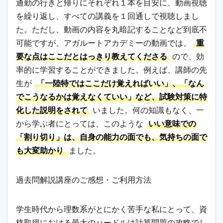
通勤の行きと帰りにそれぞれ１本を目安に、動画視聴
を繰り返し、すべての講義を１回通しで視聴しまし
た。ただし、動画の内容を丸暗記することなど到底不
可能ですが、アガルートアカデミーの動画では、
重
要な点はここだとはっきり教えてくださる
ので、効
率的に学習することができました。例えば、講師の先
生が
「一陸特ではここだけ覚えればいい」、「なん
でこうなるかは覚えなくていい」など、試験対策に特
化した説明をされて
いました。何の知識もなく、一
から学ぶ者にとっては、このような
いい意味での
「割り切り」は、自身の能力の面でも、気持ちの面で
も大変助かり
ました。
過去問解説講座のご感想・ご利用方法
学生時代から理数系がとにかく苦手な私にとって、資
格取得における最大のハードルは計算問題の攻略でし