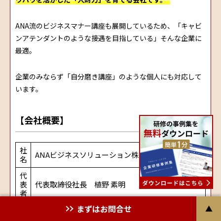
ANA流のビジネスマナー講座も展開しているため、「キャビ
ンアテンダントのような接遇を目指している」そんな企業に
最適。
企業のみならず「自分磨き講座」のような個人にも対応して
います。
【会社概要】
社
ANAビジネスソリューション株式会社
名
代
表
代表取締役社長 植野 素明
者
まずはお問合せ
▲
設
1988年12月
立