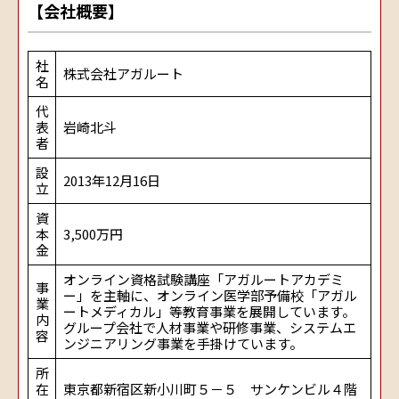
【会社概要】
社
株式会社アガルート
名
代
表
岩崎北斗
者
設
2013年12月16日
立
資
本
3,500万円
金
オンライン資格試験講座「アガルートアカデミ
事
ー」を主軸に、オンライン医学部予備校「アガル
業
ートメディカル」等教育事業を展開しています。
内
グループ会社で人材事業や研修事業、システムエ
容
ンジニアリング事業を手掛けています。
所
在
東京都新宿区新小川町５－５ サンケンビル４階