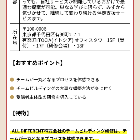
容
っても、自社サービスが網羅しているおかげで最
適な提案が可能。単なる学びに限らず、みずから
気づかせて、継続して変わり続ける伴走支援サー
ビスまで。
〒100-0006
所
東京都千代田区有楽町2-7-1
在
有楽町ITOCiA(イトシア) オフィスタワー15F〔受
地
付〕・17F〔研修会場〕・18F
【おすすめポイント】
チームが一丸となるプロセスを体感できる
チームビルディングの大事な構築方法が身に付く
受講者主体型の研修を導入している
【特徴】
ALL DIFFERENT株式会社のチームビルディング研修は、チ
ームが一丸となるプロセスを体感できます。