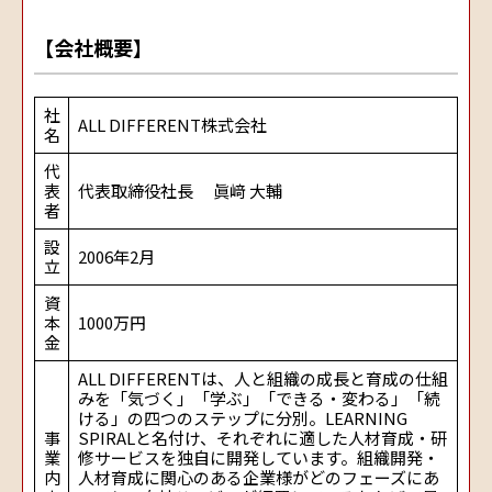
【会社概要】
社
ALL DIFFERENT株式会社
名
代
表
代表取締役社長 眞﨑 大輔
者
設
2006年2月
立
資
本
1000万円
金
ALL DIFFERENTは、人と組織の成長と育成の仕組
みを「気づく」「学ぶ」「できる・変わる」「続
ける」の四つのステップに分別。LEARNING
事
SPIRALと名付け、それぞれに適した人材育成・研
業
修サービスを独自に開発しています。組織開発・
内
人材育成に関心のある企業様がどのフェーズにあ