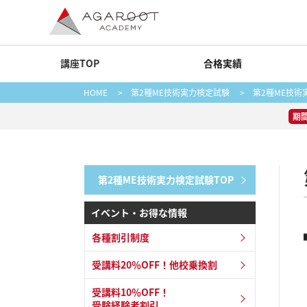
講座TOP
合格実績
HOME
>
第2種ME技術実力検定試験
>
第2種ME技
期
第2種ME技術実力検定試験TOP
イベント・お得な情報
各種割引制度
受講料20％OFF！他校乗換割
受講料10％OFF！
受験経験者割引