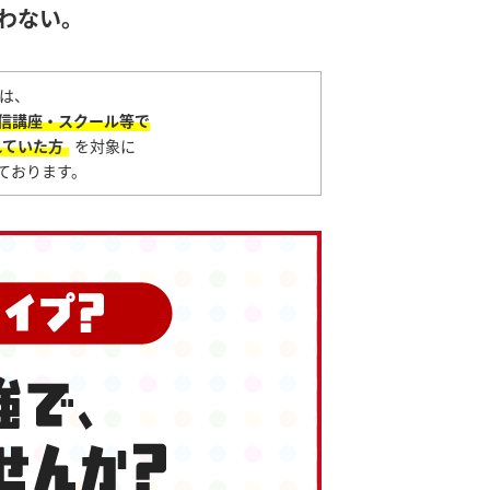
わない。
は、
信講座・スクール等で
れていた方
を対象に
ております。