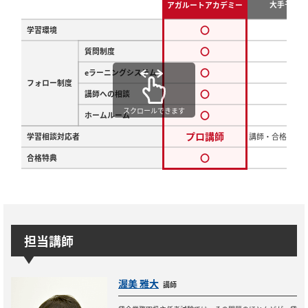
大手予備校
アガルートアカデミー
〇
学習環境
△
〇
質問制度
〇
〇
eラーニングシステム
×
フォロー制度
〇
講師への相談
△
スクロールできます
〇
ホームルーム
×
プロ講師
学習相談対応者
講師・合格者ア
〇
合格特典
×
担当講師
渥美 雅大
講師