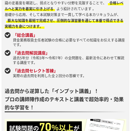
識の定着度を確認し、弱点となりやすい分野を克服することで、
合格レベ
ルへと実力を着実に引き上げる
よう設計されています 。
基礎から応用、そして本試験対策まで一貫して学べる本カリキュラムが、
膨大な知識を最短で完成させ、圧倒的な演習量を通じて本番で得点できる
実戦力を身につけます。
「総合講義」
貸金業務取扱主任者試験の合格に必要なすべての知識をお伝えする講座
です。
「過去問解説講座」
過去5年分（令和3年～令和7年）の全問題を、最新法令にあわせて解説
する講座です。
「過去問セレクト答練」
実際の過去問を利用した全２回分の答練です。
過去問から逆算した「インプット講義」！
プロの講師陣作成のテキストと講義で超効率的・効果
的な学習を！