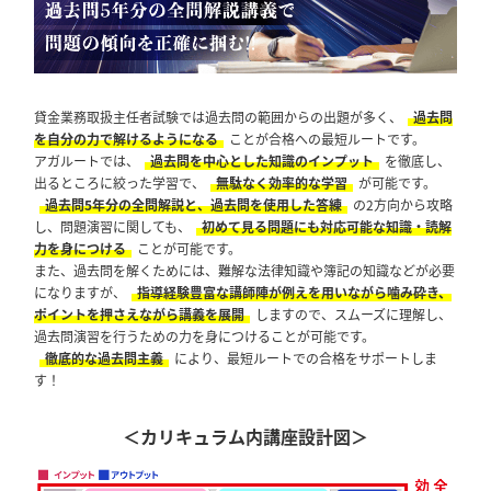
貸金業務取扱主任者試験では過去問の範囲からの出題が多く、
過去問
を自分の力で解けるようになる
ことが合格への最短ルートです。
アガルートでは、
過去問を中心とした知識のインプット
を徹底し、
出るところに絞った学習で、
無駄なく効率的な学習
が可能です。
過去問5年分の全問解説と、過去問を使用した答練
の2方向から攻略
し、問題演習に関しても、
初めて見る問題にも対応可能な知識・読解
力を身につける
ことが可能です。
また、過去問を解くためには、難解な法律知識や簿記の知識などが必要
になりますが、
指導経験豊富な講師陣が例えを用いながら噛み砕き、
ポイントを押さえながら講義を展開
しますので、スムーズに理解し、
過去問演習を行うための力を身につけることが可能です。
徹底的な過去問主義
により、最短ルートでの合格をサポートしま
す！
＜カリキュラム内講座設計図＞