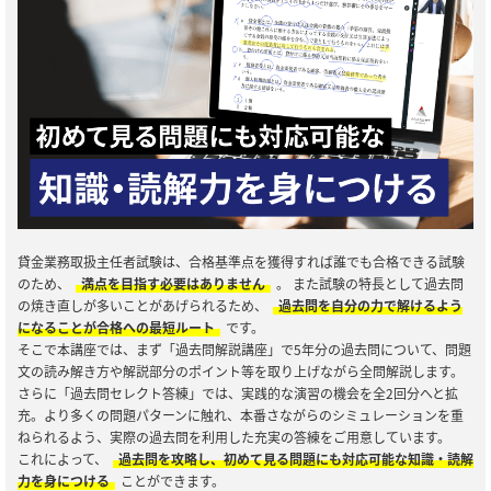
貸金業務取扱主任者試験は、合格基準点を獲得すれば誰でも合格できる試験
のため、
満点を目指す必要はありません
。 また試験の特長として過去問
の焼き直しが多いことがあげられるため、
過去問を自分の力で解けるよう
になることが合格への最短ルート
です。
そこで本講座では、まず「過去問解説講座」で5年分の過去問について、問題
文の読み解き方や解説部分のポイント等を取り上げながら全問解説します。
さらに「過去問セレクト答練」では、実践的な演習の機会を全2回分へと拡
充。より多くの問題パターンに触れ、本番さながらのシミュレーションを重
ねられるよう、実際の過去問を利用した充実の答練をご用意しています。
これによって、
過去問を攻略し、初めて見る問題にも対応可能な知識・読解
力を身につける
ことができます。