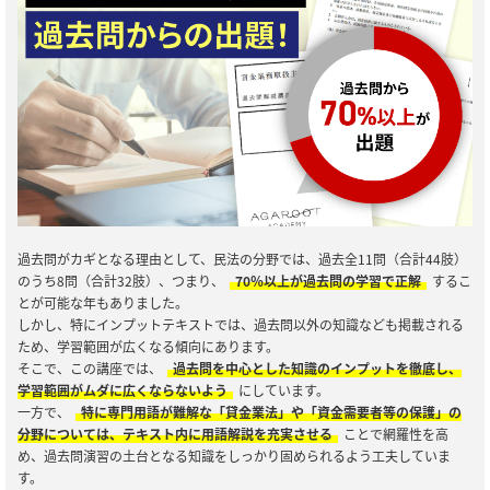
過去問がカギとなる理由として、民法の分野では、過去全11問（合計44肢）
のうち8問（合計32肢）、つまり、
70％以上が過去問の学習で正解
するこ
とが可能な年もありました。
しかし、特にインプットテキストでは、過去問以外の知識なども掲載される
ため、学習範囲が広くなる傾向にあります。
そこで、この講座では、
過去問を中心とした知識のインプットを徹底し、
学習範囲がムダに広くならないよう
にしています。
一方で、
特に専門用語が難解な「貸金業法」や「資金需要者等の保護」の
分野については、テキスト内に用語解説を充実させる
ことで網羅性を高
め、過去問演習の土台となる知識をしっかり固められるよう工夫していま
す。