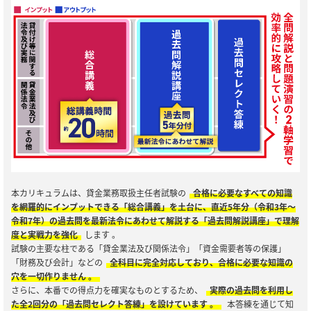
本カリキュラムは、貸金業務取扱主任者試験の
合格に必要なすべての知識
を網羅的にインプットできる「総合講義」を土台に、直近5年分（令和3年～
令和7年）の過去問を最新法令にあわせて解説する「過去問解説講座」で理解
度と実戦力を強化
します 。
試験の主要な柱である「貸金業法及び関係法令」「資金需要者等の保護」
「財務及び会計」などの
全科目に完全対応しており、合格に必要な知識の
穴を一切作りません 。
さらに、本番での得点力を確実なものとするため、
実際の過去問を利用し
た全2回分の「過去問セレクト答練」を設けています 。
本答練を通じて知