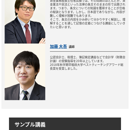
貸金業務取扱主任者試験では、その問題のほとんどが、貸
金業法や民法といった法律の条文そのままの形で出題され
ます。つまり、条文についての知識を獲得することが合格
の秘訣となります。しかし、日本語でありながら、内容が
難しく理解が困難でもあります。
そこで、条文の内容をかみ砕いて分かりやすく解説し、理
解することを通して記憶の定着につなげる講座にしていき
たいと思います。
加藤 大吾
講師
公認会計士、税理士、簿記検定講座などで会計学（財務会
計論）の受験指導を20年以上しています。
2018年秋学期早稲田大学ベストティーチングアワード総
長賞を受賞しました。
サンプル講義