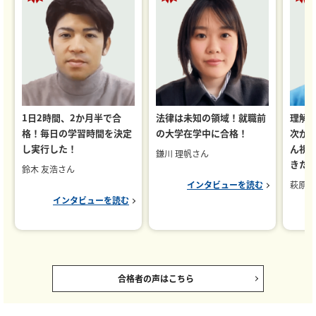
1日2時間、2か月半で合
法律は未知の領域！就職前
理解
格！毎日の学習時間を決定
の大学在学中に合格！
次が
し実行した！
ん視
鎌川 理帆さん
きた
鈴木 友浩さん
インタビューを読む
萩原 
インタビューを読む
合格者の声はこちら