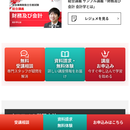
総合講義 サンプル講義「財務及び
会計 会計学とは」
レジュメを見る
無料
資料請求・
講座
受講相談
無料体験
お申込み
専門スタッフが疑問を
詳しい講座情報をお届
今すぐ申し込んで学習
解消
け
を始める
オススメの学習方法
資料請求
受講相談
お申込みはこちら
無料体験