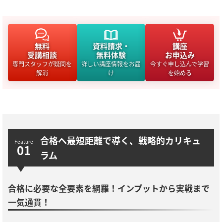
無料
資料請求・
講座
受講相談
無料体験
お申込み
専門スタッフが疑問を
詳しい講座情報をお届
今すぐ申し込んで学習
解消
け
を始める
合格へ最短距離で導く、戦略的カリキュ
ラム
合格に必要な全要素を網羅！インプットから実戦まで
一気通貫！