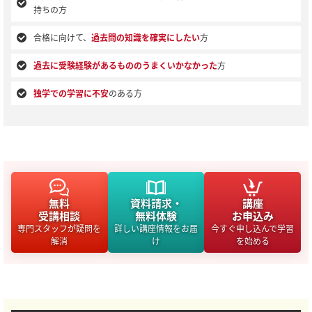
持ちの方
合格に向けて、
過去問の知識を確実にしたい
方
過去に受験経験があるもののうまくいかなかった
方
独学での学習に不安
のある方
無料
資料請求・
講座
受講相談
無料体験
お申込み
専門スタッフが疑問を
詳しい講座情報をお届
今すぐ申し込んで学習
解消
け
を始める