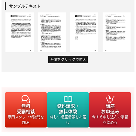
サンプルテキスト
画像をクリックで拡大
無料
資料請求・
講座
受講相談
無料体験
お申込み
専門スタッフが疑問を
詳しい講座情報をお届
今すぐ申し込んで学習
解消
け
を始める