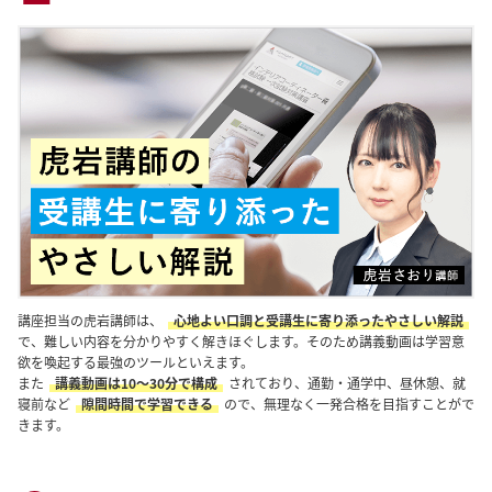
講座担当の虎岩講師は、
心地よい口調と受講生に寄り添ったやさしい解説
で、難しい内容を分かりやすく解きほぐします。そのため講義動画は学習意
欲を喚起する最強のツールといえます。
また
講義動画は10〜30分で構成
されており、通勤・通学中、昼休憩、就
寝前など
隙間時間で学習できる
ので、無理なく一発合格を目指すことがで
きます。