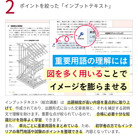
2
ポイントを絞った「インプットテキスト」
インプットテキスト（総合講義）は
出題頻度が高い内容を重点的に取り上
げて
作成されており、出題形式に沿った文章表現と、それを補足する説明
文で理解を助けます。重要な点が絞られているので、
合格に必要十分な知
識だけを効率よく学習
できます。
また、
単元ごとに重要用語をまとめている
ため、
初学者の方でもインテ
リアの専門用語や試験のポイントを整理できる
内容となっています。