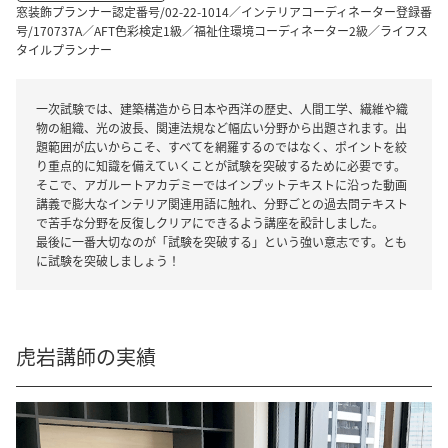
窓装飾プランナー認定番号/02-22-1014／インテリアコーディネーター登録番
号/170737A／AFT色彩検定1級／福祉住環境コーディネーター2級／ライフス
タイルプランナー
一次試験では、建築構造から日本や西洋の歴史、人間工学、繊維や織
物の組織、光の波長、関連法規など幅広い分野から出題されます。出
題範囲が広いからこそ、すべてを網羅するのではなく、ポイントを絞
り重点的に知識を備えていくことが試験を突破するために必要です。
そこで、アガルートアカデミーではインプットテキストに沿った動画
講義で膨大なインテリア関連用語に触れ、分野ごとの過去問テキスト
で苦手な分野を反復しクリアにできるよう講座を設計しました。
最後に一番大切なのが「試験を突破する」という強い意志です。とも
に試験を突破しましょう！
虎岩講師の実績