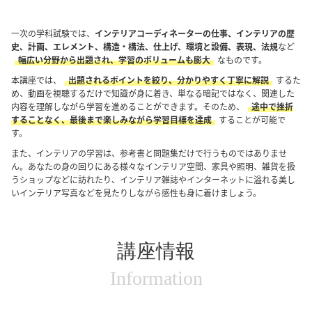
一次の学科試験では、
インテリアコーディネーターの仕事、インテリアの歴
史、計画、エレメント、構造・構法、仕上げ、環境と設備、表現、法規
など
幅広い分野から出題され、学習のボリュームも膨大
なものです。
本講座では、
出題されるポイントを絞り、分かりやすく丁寧に解説
するた
め、動画を視聴するだけで知識が身に着き、単なる暗記ではなく、関連した
内容を理解しながら学習を進めることができます。そのため、
途中で挫折
することなく、最後まで楽しみながら学習目標を達成
することが可能で
す。
また、インテリアの学習は、参考書と問題集だけで行うものではありませ
ん。あなたの身の回りにある様々なインテリア空間、家具や照明、雑貨を扱
うショップなどに訪れたり、インテリア雑誌やインターネットに溢れる美し
いインテリア写真などを見たりしながら感性も身に着けましょう。
講座情報
Information