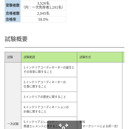
3,526名
受験者数
（内：一次免除者1,191名）
合格者数
2,045名
合格率
58.0%
試験概要
試験
試験範囲
試験形式
問
1.インテリアコーディネーターの誕生と
その背景に関すること
2.インテリアコーディネーターの
仕事に関すること
3.インテリアの歴史に関すること
4.インテリアコーディネーションの
計画に関すること
5.インテリアエレメント・
学科
一次試験
50
関連エレメントに関すること
（マークシートによる択一式）