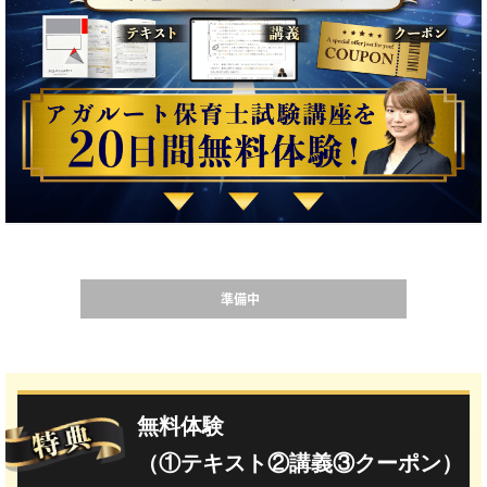
準備中
無料体験
（①テキスト②講義③クーポン）