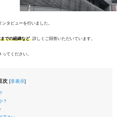
インタビューを行いました。
業までの経緯など
詳しくご回答いただいています。
さってください。
目次
[
非表示
]
？
か？
い