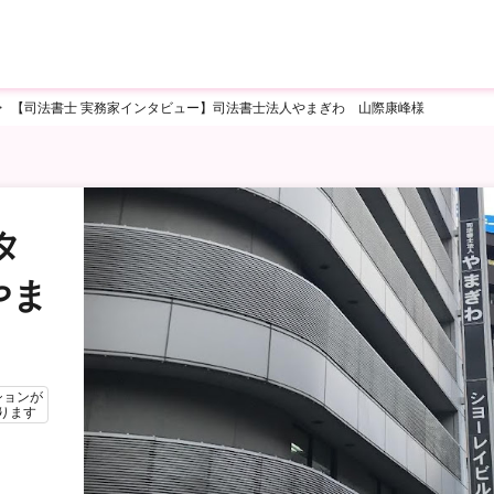
【司法書士 実務家インタビュー】司法書士法人やまぎわ 山際康峰様
タ
やま
ションが
ります