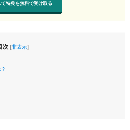
して特典を無料で受け取る
目次
[
非表示
]
は？