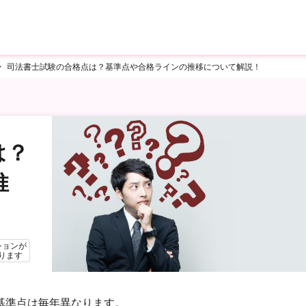
司法書士試験の合格点は？基準点や合格ラインの推移について解説！
は？
推
ションが
ります
基準点は毎年異なります。