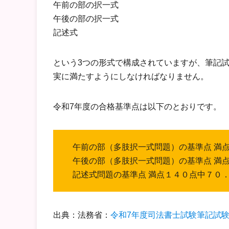
午前の部の択一式
午後の部の択一式
記述式
という3つの形式で構成されていますが、筆記
実に満たすようにしなければなりません。
令和7年度の合格基準点は以下のとおりです。
午前の部（多肢択一式問題）の基準点 満
午後の部（多肢択一式問題）の基準点 満
記述式問題の基準点 満点１４０点中７０
出典：法務省：
令和7年度司法書士試験筆記試