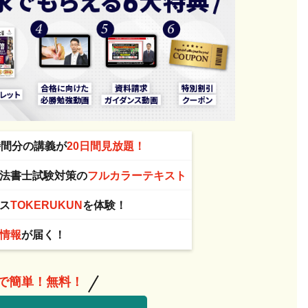
時間分の講義が
20日間見放題！
法書士試験対策の
フルカラーテキスト
ス
TOKERUKUN
を体験！
情報
が届く！
分で簡単！無料！