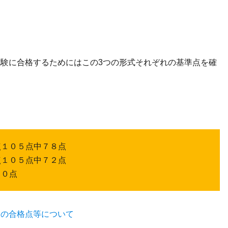
試験に合格するためにはこの3つの形式それぞれの基準点を確
点１０５点中７８点
点１０５点中７２点
．０点
験の合格点等について