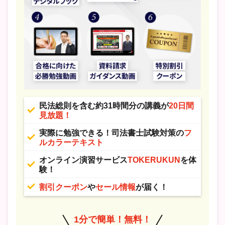
民法総則を含む約31時間分の講義が
20日間
見放題！
実際に勉強できる！司法書士試験対策の
フ
ルカラーテキスト
オンライン演習サービス
TOKERUKUN
を体
験！
割引クーポン
や
セール情報
が届く！
1分で簡単！無料！