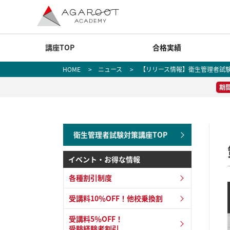
講座TOP
合格実績
HOME
>
ニュース
> 【リリース情報】衛生管理者試験
期
衛生管理者試験対策講座TOP
イベント・お得な情報
各種割引制度
受講料10％OFF！他校乗換割
受講料5％OFF！
受験経験者割引