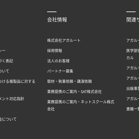
会社情報
関連
株式会社アガルート
アガル
シー
採用情報
医学部
カル
づく表記
法人のお客様
アガル
ついて
パートナー募集
アガル
おける複製品に対する
取材・執筆依頼・講演依頼
出版事
業務提携のご案内・SAT株式会社
メント対応指針
アガル
業務提携のご案内・ネットスクール株式
会社
書籍一
金について