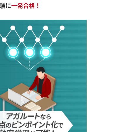
験に
一発合格！