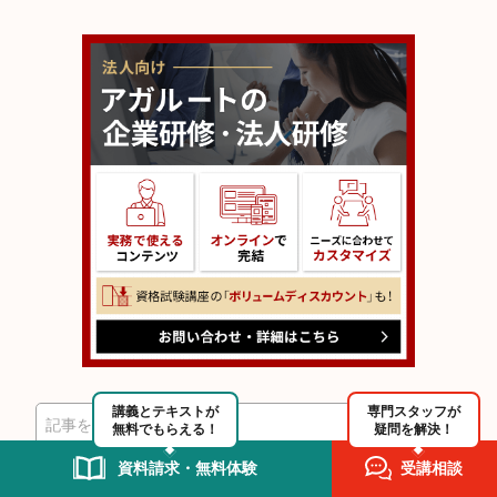
講義とテキストが
専門スタッフが
検
検
無料でもらえる！
疑問を解決！
索
索
資料請求・無料体験
受講相談