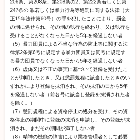
206条、第208条、第208条の2、第222条若しくは第
247条の 罪若しくは暴力行為等処罰に関する法律（大
正15年法律第60号）の罪を犯したことにより、罰金
の刑に処せられ、その刑の執行を終わり、又は執行を
受けることがなくなった日から5年を経過しない者
（5）暴力団員による不当な行為の防止等に関する法
律第2条第6号に規定する暴力団員又は同号に規定す
る暴力団員でなくなった日から5年を経過しない者
（6）虚偽又は不正の事実に基づいて登録を受けたこ
とが判明したとき、又は懲罰規程に該当したときのい
ずれかにより登録を抹消され、その抹消の日から5年
を経過しない者（前各号に該当し登録を抹消された者
を除く。）
（7）懲罰規程による資格停止の処分を受け、その資
格停止の期間中に登録の抹消を申請し、その登録が抹
消され、まだその期間が満了しない者
（8）精神の機能の障害により業務管理者として必要