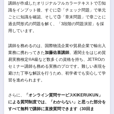
講師が作成したオリジナルフルカラーテキストで①知
識をインプット後、すぐに②「チェック問題」で単元
ごとに知識を確認、そして③「章末問題」で章ごとに
過去問形式の問題を解く、「3段階の問題演習」を採
用しています。
講師を務めるのは、国際物流企業や貿易企業で輸出入
業務に携わってきた
加藤佑喜講師
。通関士をはじめ貿
易実務検定®A級など数多くの資格を持ち、JETROの
セミナー講師も務める実務のプロです。難しい表現を
避けた丁寧な解説を行うため、初学者でも安心して学
習を進められます。
さらに、
「オンライン質問サービスKIKERUKUN」
による質問制度では、「わからない」と思った部分を
すべて無料で講師に直接質問できます（30回ま