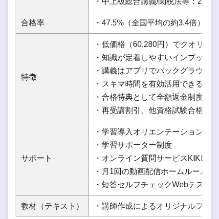
・中上級総合講義/関税法等：27,28
合格率
・47.5%（全国平均の約3.4倍）
・低価格（60,280円）でクオリテ
・知識が定着しやすいインプット学
・講義はアプリでバックグラウンド
特徴
・スキマ時間を有効活用できる
・合格特典として全額返金制度や1
・再受講割引、他資格試験合格者割
・学習導入オリエンテーション
・学習サポーター制度
サポート
・オンライン質問サービスKIKERU
・月1回の動画配信ホームルーム制
・短答セルフチェックWebテスト
教材（テキスト）
・講師作成によるオリジナルフルカ