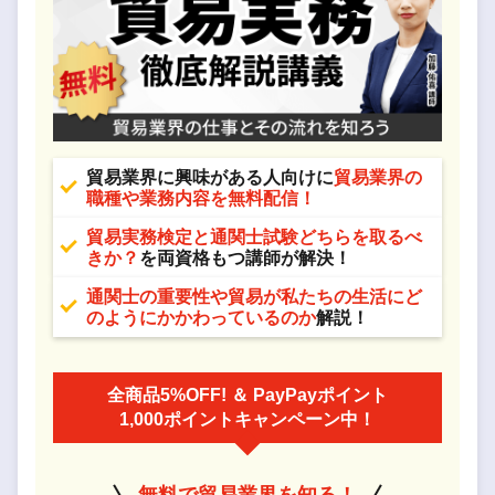
貿易業界に興味がある人向けに
貿易業界の
職種や業務内容を無料配信！
貿易実務検定と通関士試験どちらを取るべ
きか？
を両資格もつ講師が解決！
通関士の重要性や貿易が私たちの生活にど
のようにかかわっているのか
解説！
全商品5%OFF! ＆ PayPayポイント
1,000ポイントキャンペーン中！
無料で貿易業界を知る！