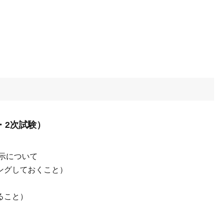
・2次試験）
示について
ングしておくこと）
ること）