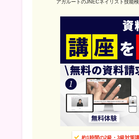
アガルートの
JNECネイリスト技能
約1時間の2級・3級対策